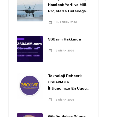
Hamlesi: Yerli ve Milli
Projelerle Geleceğe
Yolculuk
11 HAZIRAN 2026
360avm Hakkında
16 NISAN 2026
Teknoloji Rehberi:
360AVM ile
İhtiyacınıza En Uygun
Laptopu Seçin
15 NISAN 2026
Günün Nabzı: Dünya