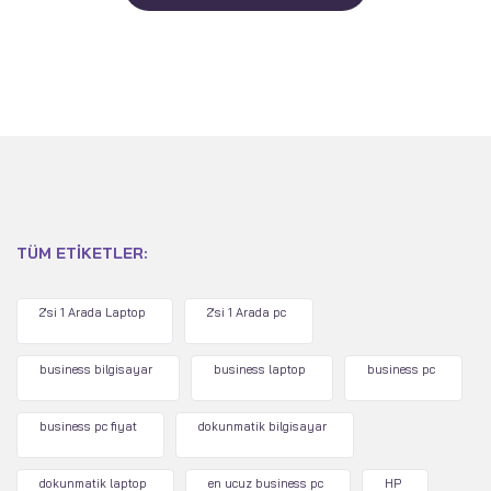
TÜM ETIKETLER:
2'si 1 Arada Laptop
2'si 1 Arada pc
business bilgisayar
business laptop
business pc
business pc fiyat
dokunmatik bilgisayar
dokunmatik laptop
en ucuz business pc
HP