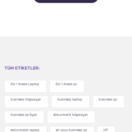
TÜM ETIKETLER:
2'si 1 Arada Laptop
2'si 1 Arada pc
business bilgisayar
business laptop
business pc
business pc fiyat
dokunmatik bilgisayar
dokunmatik laptop
en ucuz business pc
HP