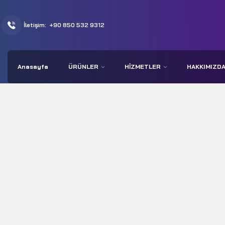
İletişim:
+90 850 532 9312
Anasayfa
ÜRÜNLER
HIZMETLER
HAKKIMIZD