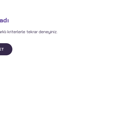
adı
lı kriterlerle tekrar deneyiniz.
ET