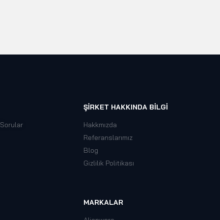
ŞIRKET HAKKINDA BILGI
 Sorular
Hakkmızda
Referanslarımız
Blog
Gizlilik Politikası
MARKALAR