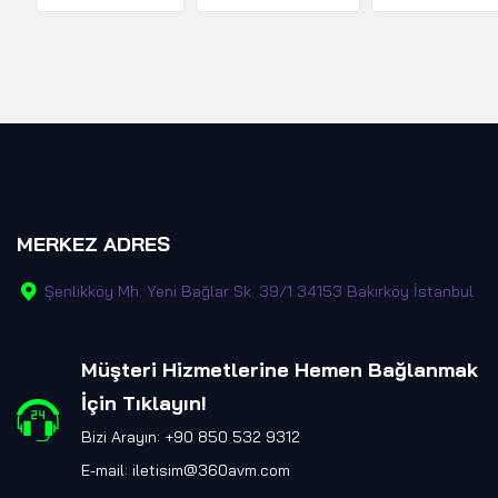
MERKEZ ADRES
Şenlikköy Mh. Yeni Bağlar Sk. 39/1 34153 Bakırköy İstanbul
Müşteri Hizmetlerine Hemen Bağlanmak
İçin Tıklayın
!
Bizi Arayın: +90 850 532 9312
E-mail:
iletisim@360avm.com