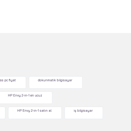
ss pc fiyat
dokunmatik bilgisayar
HP Envy 2-in-1 en ucuz
HP Envy 2-in-1 satın al
iş bilgisayar