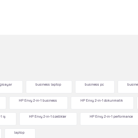
lgisayar
business laptop
business pc
busine
HP Envy 2-in-1 business
HP Envy 2-in-1 dokunmatik
1 iş
HP Envy 2-in-1 özellikler
HP Envy 2-in-1 performance
laptop