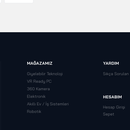
MAĞAZAMIZ
YARDIM
Giyelebilir Teknoloji
Sıkça Sorulan
VR Ready PC
360 Kamera
Elektronik
HESABIM
Akıllı Ev / İş Sistemleri
Hesap Girişi
Robotik
Sepet