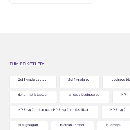
TÜM ETIKETLER:
2'si 1 Arada Laptop
2'si 1 Arada pc
business bi
dokunmatik laptop
en ucuz business pc
HP
HP Envy 2-in-1 en ucuz HP Envy 2-in-1 özellikler
HP Envy 2-in-
iş bilgisayarı
iş ekran kartları
iş laptopu