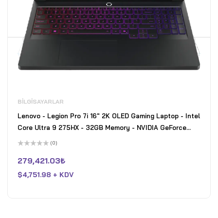
BILGISAYARLAR
Lenovo - Legion Pro 7i 16" 2K OLED Gaming Laptop - Intel
Core Ultra 9 275HX - 32GB Memory - NVIDIA GeForce
RTX 5080 - 1TB SSD - Eclipse Black
(0)
5
üzerinden
279,421.03
₺
0
oy
$
4,751.98 + KDV
aldı