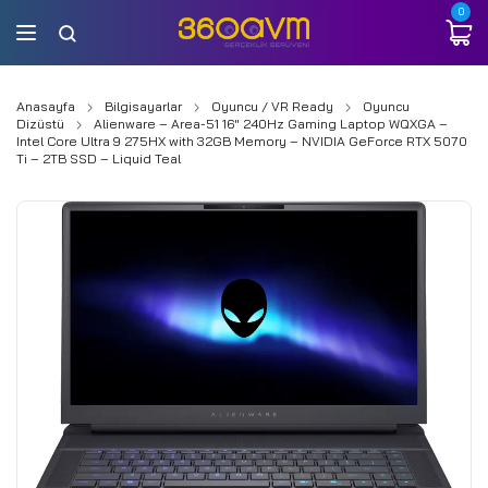
0
Anasayfa
Bilgisayarlar
Oyuncu / VR Ready
Oyuncu
Dizüstü
Alienware – Area-51 16″ 240Hz Gaming Laptop WQXGA –
Intel Core Ultra 9 275HX with 32GB Memory – NVIDIA GeForce RTX 5070
Ti – 2TB SSD – Liquid Teal