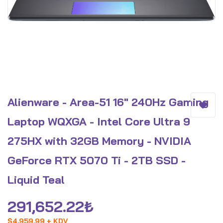
Alienware - Area-51 16" 240Hz Gaming
Laptop WQXGA - Intel Core Ultra 9
275HX with 32GB Memory - NVIDIA
GeForce RTX 5070 Ti - 2TB SSD -
Liquid Teal
291,652.22
₺
$
4,959.99 + KDV