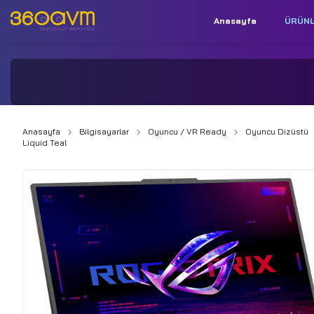
Anasayfa
ÜRÜN
İletişim:
+90 850 532 9312
Anasayfa
Bilgisayarlar
Oyuncu / VR Ready
Oyuncu Dizüstü
Liquid Teal