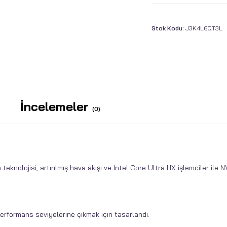
Stok Kodu:
J3K4L6QT3L
İncelemeler
(0)
eknolojisi, artırılmış hava akışı ve Intel Core Ultra HX işlemciler ile
performans seviyelerine çıkmak için tasarlandı.