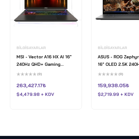
BILGISAYARLAR
BILGISAYARLAR
MSI - Vector A16 HX AI 16"
ASUS - ROG Zephyr
240Hz QHD+ Gaming
16" OLED 2.5K 240
Laptop - AMD R9-8940HX -
Gaming Laptop - In
(0)
(0)
GeForce RTX 5080 - 32GB
Ultra 9 - 16GB RAM
5
5
üzerinden
üzerinden
263,427.17
₺
159,938.05
₺
Memory - 1TBSSD - Cosmo
GeForce RTX 5070 
0
0
oy
oy
Gray
SSD - Eclipse Gray
$
4,479.98 + KDV
$
2,719.99 + KDV
aldı
aldı