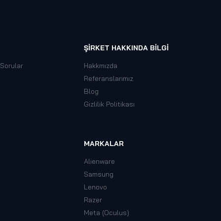
ŞIRKET HAKKINDA BILGI
 Sorular
Hakkmızda
Referanslarımız
Blog
Gizlilik Politikası
MARKALAR
Alienware
Samsung
Lenovo
Razer
Meta (Oculus)