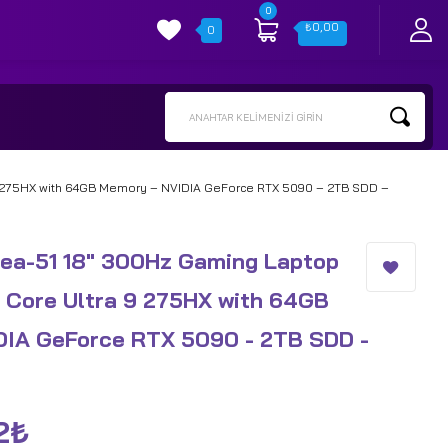
0
₺
0,00
0
ANAHTAR KELIMENIZI GIRIN
 9 275HX with 64GB Memory – NVIDIA GeForce RTX 5090 – 2TB SDD –
rea-51 18" 300Hz Gaming Laptop
 Core Ultra 9 275HX with 64GB
DIA GeForce RTX 5090 - 2TB SDD -
2
₺