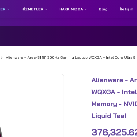
LER
HIZMETLER
HAKKIMIZDA
Blog
İletişim
Alienware – Area-51 18″ 300Hz Gaming Laptop WQXGA – Intel Core Ultra
Alienware - A
WQXGA - Intel
Memory - NVI
Liquid Teal
376,325.6