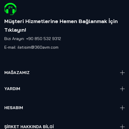
Müşteri Hizmetlerine Hemen Bağlanmak İçin
Tıklayın
!
Bizi Arayın: +90 850 532 9312
E-mail:
iletisim@360avm.com
MAĞAZAMIZ
Giyelebilir Teknoloji
YARDIM
VR Ready PC
360 Kamera
Sıkça Sorulan Sorular
Elektronik
HESABIM
Akıllı Ev / İş Sistemleri
Hesap Girişi
Robotik
Sepet
ŞIRKET HAKKINDA BILGI