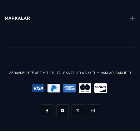
Hakkmızda
Referanslarımız
MARKALAR
Blog
Alienware
Gizlilik Politikası
Samsung
Lenovo
Razer
Meta (Oculus)
360AVM™ 2025 ART HİTİ DİJİTAL SANATLAR A.Ş. © TÜM HAKLARI SAKLIDIR