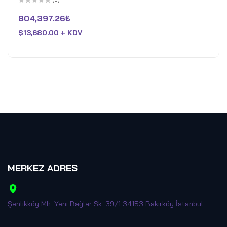
5
üzerinden
804,397.26
₺
0
oy
$
13,680.00 + KDV
aldı
MERKEZ ADRES
Şenlikköy Mh. Yeni Bağlar Sk. 39/1 34153 Bakırköy İstanbul