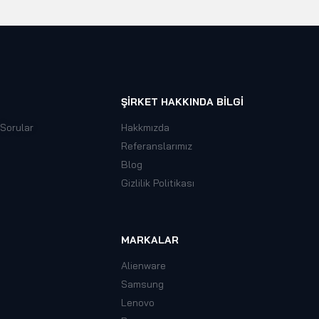
ŞIRKET HAKKINDA BILGI
 Sorular
Hakkmızda
Referanslarımız
Blog
Gizlilik Politikası
MARKALAR
Alienware
Samsung
Lenovo