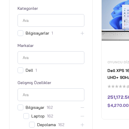
Kategoriler
Bilgisayarlar
1
Markalar
OYUNCU DI
Dell
1
Dell XPS 1
UHD+ 90H
Gelişmiş Özellikler
Laptop - I
(
9 185H - 8
5
üzerinden
251,172.5
GeForce R
0
oy
32GB LPDD
$
4,270.00
aldı
Bilgisayar
162
1TB Pcle S
Laptop
162
Home - Pl
Depolama
162