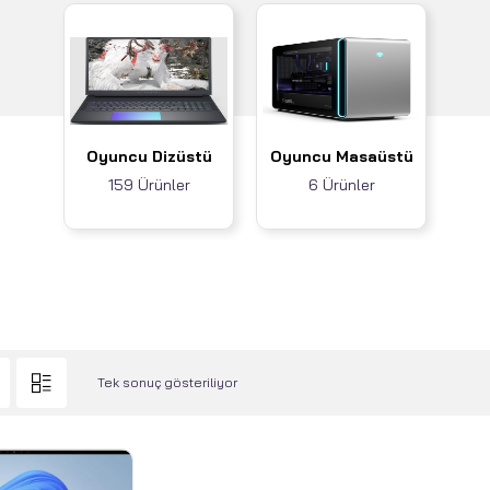
Oyuncu Dizüstü
Oyuncu Masaüstü
159 Ürünler
6 Ürünler
Tek sonuç gösteriliyor