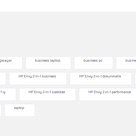
lgisayar
business laptop
business pc
busine
HP Envy 2-in-1 business
HP Envy 2-in-1 dokunmatik
1 iş
HP Envy 2-in-1 özellikler
HP Envy 2-in-1 performance
laptop