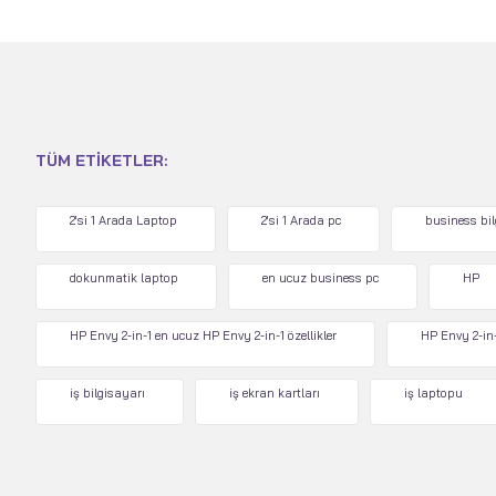
TÜM ETIKETLER:
2'si 1 Arada Laptop
2'si 1 Arada pc
business bi
dokunmatik laptop
en ucuz business pc
HP
HP Envy 2-in-1 en ucuz HP Envy 2-in-1 özellikler
HP Envy 2-in-
iş bilgisayarı
iş ekran kartları
iş laptopu