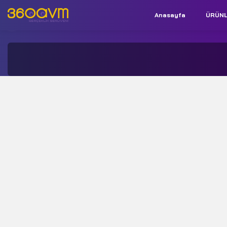
Anasayfa
ÜRÜN
İletişim:
+90 850 532 9312