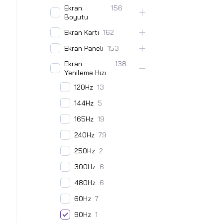
Ekran
156
Boyutu
Ekran Kartı
162
Ekran Paneli
153
Ekran
138
Yenileme Hızı
120Hz
13
144Hz
5
165Hz
19
240Hz
79
250Hz
2
300Hz
6
480Hz
6
60Hz
7
90Hz
1