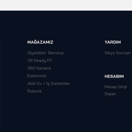
MAĞAZAMIZ
YARDIM
Giyelebilir Teknoloji
Sıkça Sorulan
VR Ready PC
360 Kamera
Elektronik
HESABIM
Akıllı Ev / İş Sistemleri
Hesap Girişi
Robotik
Sepet