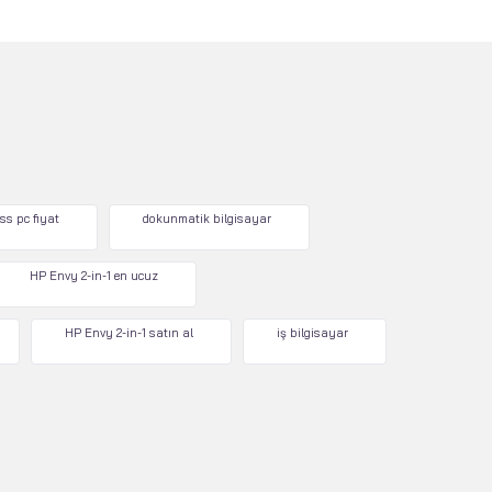
ss pc fiyat
dokunmatik bilgisayar
HP Envy 2-in-1 en ucuz
HP Envy 2-in-1 satın al
iş bilgisayar