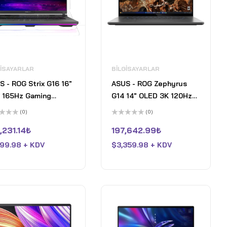
GISAYARLAR
BILGISAYARLAR
S - ROG Strix G16 16"
ASUS - ROG Zephyrus
 165Hz Gaming
G14 14" OLED 3K 120Hz
top - AMD Ryzen 9
Gaming Laptop - AMD
(0)
(0)
- 16GB RAM - NVIDIA
Ryzen 9 270 - 32GB RAM
5
inden
üzerinden
,231.14
₺
197,642.99
₺
orce RTX 5070 Ti -
- NVIDIA GeForce RTX
0
oy
 SSD - Eclipse Grey
5070 - 1TB SSD - Eclipse
199.98 + KDV
$
3,359.98 + KDV
aldı
Gray