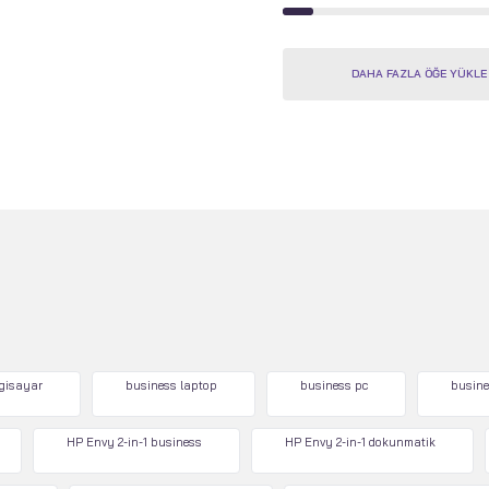
DAHA FAZLA ÖĞE YÜKLE
lgisayar
business laptop
business pc
busine
HP Envy 2-in-1 business
HP Envy 2-in-1 dokunmatik