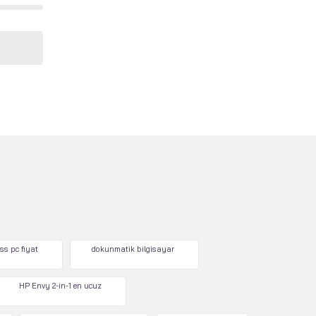
ss pc fiyat
dokunmatik bilgisayar
HP Envy 2-in-1 en ucuz