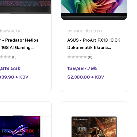
GISAYARLAR
OYUNCU DIZÜSTÜ
 - Predator Helios
ASUS - ProArt PX13 13 3K
 16S AI Gaming
Dokunmatik Ekranlı
top - 16" OLED 240Hz
Dizüstü Bilgisayar -
(0)
(0)
tel Core Ultra 9 -
Copilot+ PC - AMD
5
inden
üzerinden
,819.53
₺
139,997.79
₺
DIA GeForce RTX
Ryzen AI 9 HX 370 -
0
oy
0Ti – 32GB – 1TB -
32GB Bellek - RTX 4050
039.98 + KDV
$
2,380.00 + KDV
aldı
idian Black
- 1TB SSD - Nano Siyah