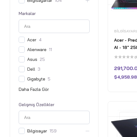
Bilgisayarlar
104
Markalar
BILGISAYAR
Acer
4
Acer - Pre
AI - 18" 2
Alienware
11
Laptop - 2
(
Asus
25
Intel Core 
5
üzerinden
291,700.
Dell
3
NVIDIA Ge
0
oy
5080 – 32
$
4,958.98
aldı
Gigabyte
5
Abyssal Bl
Gelişmiş Özellikler
Bilgisayar
159