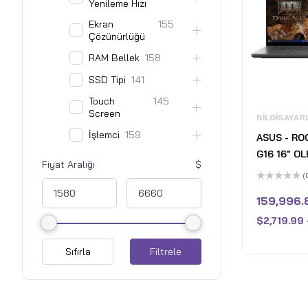
Yenileme Hızı
Ekran
155
Çözünürlüğü
RAM Bellek
158
SSD Tipi
141
Touch
145
Screen
BILGISAYAR
İşlemci
159
ASUS - RO
G16 16" O
Fiyat Aralığı
Gaming Lap
(
Core Ultra
5
üzerinden
159,996.
- NVIDIA G
0
oy
5070 - 1TB
$
2,719.99
aldı
Gray
Sıfırla
Filtrele