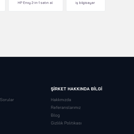
HP Envy 2-in-1 satın al
iş bilgisayar
ŞIRKET HAKKINDA BILGI
 Sorular
Hakkmızda
Referanslarımız
Blog
Gizlilik Politikası