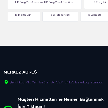
HP Envy 2-in-1 en ucuz HP Envy 2-in-1 özellikler
HP Envy 2-in-
iş bilgisayarı
iş ekran kartları
iş laptopu
MERKEZ ADRES
Şenlikköy Mh. Yeni Bağlar Sk. 39/1 34153 Bakırköy İstanbul
Müşteri Hizmetlerine Hemen Bağlanmak
İçin Tıklayın
!