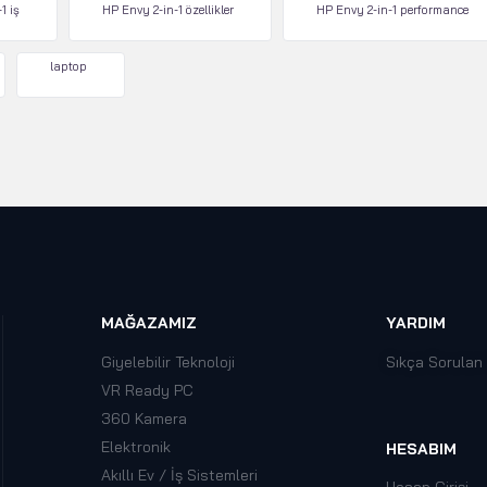
1 iş
HP Envy 2-in-1 özellikler
HP Envy 2-in-1 performance
laptop
MAĞAZAMIZ
YARDIM
Giyelebilir Teknoloji
Sıkça Sorulan
VR Ready PC
360 Kamera
Elektronik
HESABIM
Akıllı Ev / İş Sistemleri
Hesap Girişi