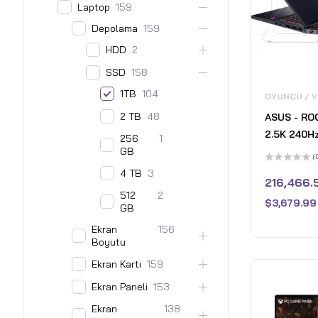
Laptop
159
Depolama
159
HDD
2
SSD
158
1TB
104
OYUNCU / 
2 TB
48
ASUS - ROG
2.5K 240H
256
1
GB
Laptop - 
(
9955HX3D 
5
4 TB
3
üzerinden
216,466.
RAM - NVI
0
512
2
oy
RTX 5070 T
$
3,679.99
aldı
GB
Eclipse Gr
Ekran
156
- Fair
Boyutu
Ekran Kartı
159
Ekran Paneli
153
Ekran
138