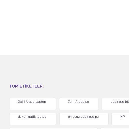
TÜM ETIKETLER:
2'si 1 Arada Laptop
2'si 1 Arada pc
business bi
dokunmatik laptop
en ucuz business pc
HP