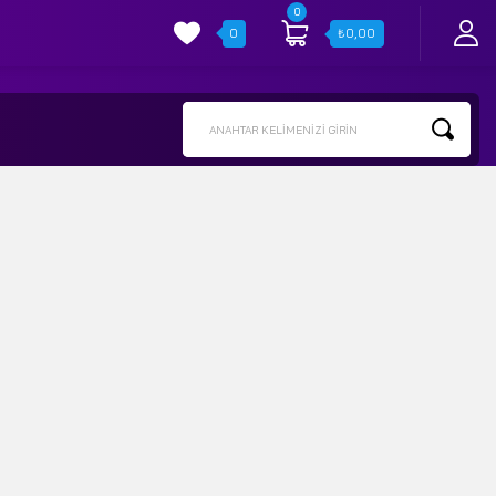
0
0
₺
0,00
ANAHTAR KELIMENIZI GIRIN