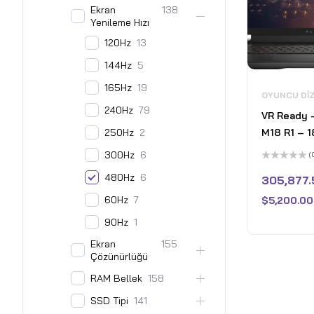
Ekran
138
Yenileme Hızı
120Hz
13
144Hz
5
165Hz
19
OYUNCU DI
240Hz
79
VR Ready –
250Hz
2
M18 R1 – 1
480Hz Gam
300Hz
6
(
Intel Core
5
480Hz
6
üzerinden
305,877.
16GB Nvidi
0
oy
60Hz
7
32GB DDR
$
5,200.00
aldı
RAM - 1TB 
90Hz
1
Win 11 Hom
Ekran
155
Çözünürlüğü
RAM Bellek
158
SSD Tipi
141