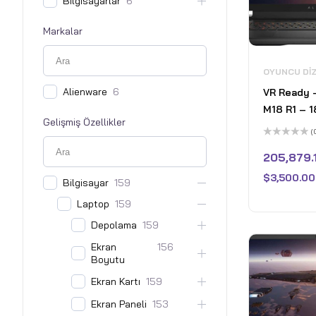
Bilgisayarlar
6
Markalar
OYUNCU DI
Alienware
6
VR Ready –
M18 R1 – 1
Gelişmiş Özellikler
480Hz Gam
(
AMD Ryzen
5
üzerinden
205,879.
16GB Nvidi
0
oy
16GB DDR
$
3,500.00
aldı
Bilgisayar
159
RAM - 256
Laptop
159
- Win 11 H
Depolama
159
Ekran
156
Boyutu
Ekran Kartı
159
Ekran Paneli
153