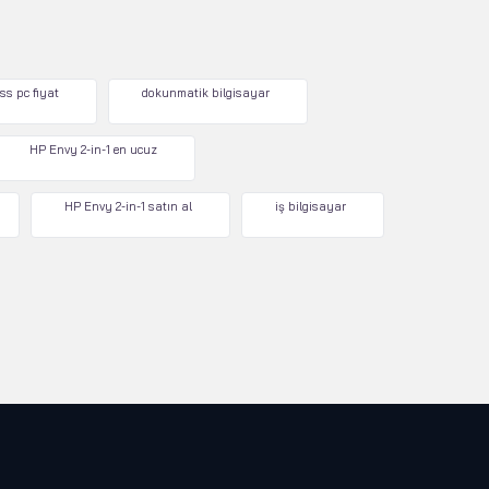
ss pc fiyat
dokunmatik bilgisayar
HP Envy 2-in-1 en ucuz
HP Envy 2-in-1 satın al
iş bilgisayar