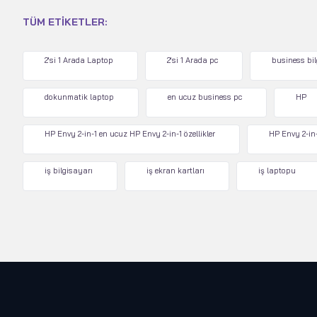
TÜM ETIKETLER:
2'si 1 Arada Laptop
2'si 1 Arada pc
business bi
dokunmatik laptop
en ucuz business pc
HP
HP Envy 2-in-1 en ucuz HP Envy 2-in-1 özellikler
HP Envy 2-in-
iş bilgisayarı
iş ekran kartları
iş laptopu