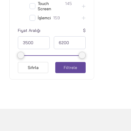
Touch
145
Screen
İşlemci
159
Fiyat Aralığı
Sıfırla
Filtrele