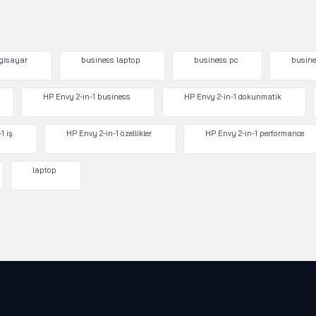
lgisayar
business laptop
business pc
busine
HP Envy 2-in-1 business
HP Envy 2-in-1 dokunmatik
1 iş
HP Envy 2-in-1 özellikler
HP Envy 2-in-1 performance
laptop