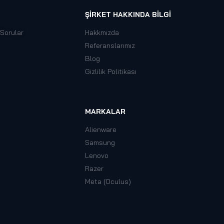
ŞIRKET HAKKINDA BILGI
 Sorular
Hakkmızda
Referanslarımız
Blog
Gizlilik Politikası
MARKALAR
Alienware
Samsung
Lenovo
Razer
Meta (Oculus)