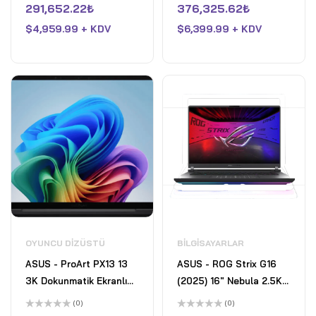
üzerinden
üzerinden
291,652.22
₺
376,325.62
₺
32GB Memory - NVIDIA
64GB Memory - NVIDIA
0
0
oy
oy
GeForce RTX 5070 Ti -
$
4,959.99 + KDV
GeForce RTX 5090 -
$
6,399.99 + KDV
aldı
aldı
2TB SSD - Liquid Teal
2TB SDD - Liquid Teal
OYUNCU DIZÜSTÜ
BILGISAYARLAR
ASUS - ProArt PX13 13
ASUS - ROG Strix G16
3K Dokunmatik Ekranlı
(2025) 16" Nebula 2.5K
Dizüstü Bilgisayar -
240Hz Gaming Laptop-
(0)
(0)
Copilot+ PC - AMD
Intel Core Ultra 9