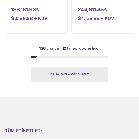
HX - 16GB RAM - NVIDIA
9 HX - 32GB RAM -
5
5
üzerinden
üzerinden
188,161.93
₺
244,611.45
₺
GeForce RTX 5070 Ti -
NVIDIA GeForce RTX
0
0
oy
oy
1TB SSD - Eclipse Grey
$
3,199.98 + KDV
5080 - 2TB SSD -
$
4,159.99 + KDV
aldı
aldı
Eclipse Grey
156
üründen
12
tanesi gösteriliyor
DAHA FAZLA ÖĞE YÜKLE
TÜM ETIKETLER: