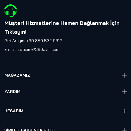
Müşteri Hizmetlerine Hemen Bağlanmak İçin
Tıklayın
!
Bizi Arayın: +90 850 532 9312
E-mail:
iletisim@360avm.com
MAĞAZAMIZ
Giyelebilir Teknoloji
YARDIM
VR Ready PC
360 Kamera
Sıkça Sorulan Sorular
Elektronik
HESABIM
Akıllı Ev / İş Sistemleri
Hesap Girişi
Robotik
Sepet
ŞIRKET HAKKINDA BILGI