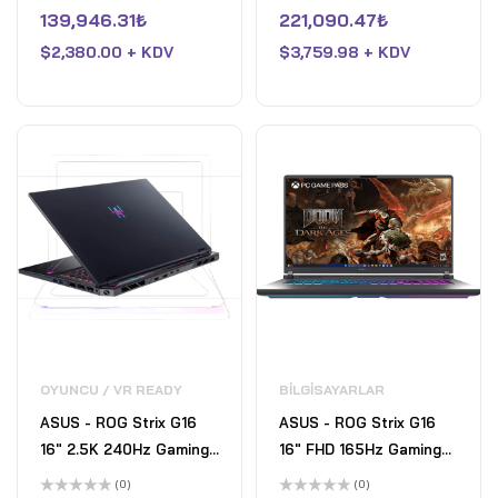
5
5
üzerinden
üzerinden
139,946.31
₺
221,090.47
₺
Ryzen AI 9 HX 370 -
275HX- 32GB DDR5-
0
0
oy
oy
32GB Bellek - RTX 4050
$
2,380.00 + KDV
GeForce RTX 5070- 2TB
$
3,759.98 + KDV
aldı
aldı
- 1TB SSD - Nano Siyah
SSD - Eclipse Gray
OYUNCU / VR READY
BILGISAYARLAR
ASUS - ROG Strix G16
ASUS - ROG Strix G16
16" 2.5K 240Hz Gaming
16" FHD 165Hz Gaming
Laptop - AMD Ryzen 9
Laptop - AMD Ryzen 9
(0)
(0)