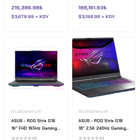
9955HX3D with 32GB
HX - 16GB RAM - NVIDIA
5
5
üzerinden
üzerinden
216,386.98
₺
188,161.93
₺
RAM - NVIDIA GeForce
GeForce RTX 5070 Ti -
0
0
oy
oy
RTX 5070 Ti - 1TB SSD -
$
3,679.99 + KDV
1TB SSD - Eclipse Grey
$
3,199.98 + KDV
aldı
aldı
Eclipse Gray - Open Box
- Fair
BILGISAYARLAR
BILGISAYARLAR
ASUS - ROG Strix G16
ASUS - ROG Strix G18
16" FHD 165Hz Gaming
18" 2.5K 240Hz Gaming
Laptop - AMD Ryzen 9
Laptop - Intel Core Ultra
(0)
(0)