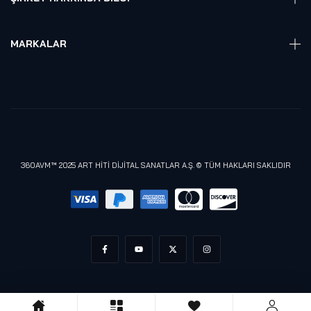
Hakkmızda
Referanslarımız
MARKALAR
Blog
Alienware
Gizlilik Politikası
Samsung
Lenovo
Razer
Meta (Oculus)
360AVM™ 2025 ART HİTİ DİJİTAL SANATLAR A.Ş. © TÜM HAKLARI SAKLIDIR