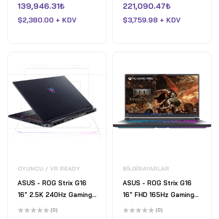
üzerinden
üzerinden
139,946.31
₺
221,090.47
₺
Ryzen AI 9 HX 370 -
275HX- 32GB DDR5-
0
0
oy
oy
32GB Bellek - RTX 4050
$
2,380.00 + KDV
GeForce RTX 5070- 2TB
$
3,759.98 + KDV
aldı
aldı
- 1TB SSD - Nano Siyah
SSD - Eclipse Gray
OYUNCU / VR READY
BILGISAYARLAR
ASUS - ROG Strix G16
ASUS - ROG Strix G16
16" 2.5K 240Hz Gaming
16" FHD 165Hz Gaming
Laptop - AMD Ryzen 9
Laptop - AMD Ryzen 9
(0)
(0)
9955HX3D with 32GB
HX - 16GB RAM - NVIDIA