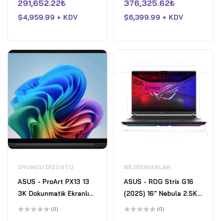
üzerinden
üzerinden
291,652.22
₺
376,325.62
₺
32GB Memory - NVIDIA
64GB Memory - NVIDIA
0
0
oy
oy
GeForce RTX 5070 Ti -
$
4,959.99 + KDV
GeForce RTX 5090 -
$
6,399.99 + KDV
aldı
aldı
2TB SSD - Liquid Teal
2TB SDD - Liquid Teal
OYUNCU DIZÜSTÜ
BILGISAYARLAR
ASUS - ProArt PX13 13
ASUS - ROG Strix G16
3K Dokunmatik Ekranlı
(2025) 16" Nebula 2.5K
Dizüstü Bilgisayar -
240Hz Gaming Laptop-
(0)
(0)
Copilot+ PC - AMD
Intel Core Ultra 9
5
5