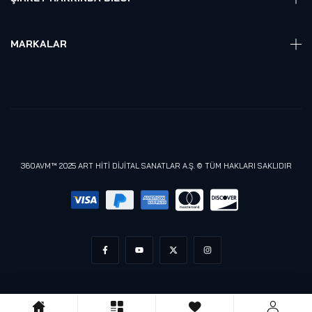
Hakkmızda
Referanslarımız
MARKALAR
Blog
Alienware
Gizlilik Politikası
Samsung
Lenovo
Razer
Meta (Oculus)
360AVM™ 2025 ART HİTİ DİJİTAL SANATLAR A.Ş. © TÜM HAKLARI SAKLIDIR