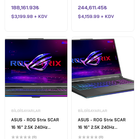
HX - 16GB RAM - NVIDIA
9 HX - 32GB RAM -
5
5
üzerinden
üzerinden
188,161.93
₺
244,611.45
₺
GeForce RTX 5070 Ti -
NVIDIA GeForce RTX
0
0
oy
oy
1TB SSD - Eclipse Grey
$
3,199.98 + KDV
5080 - 2TB SSD -
$
4,159.99 + KDV
aldı
aldı
Eclipse Grey
BILGISAYARLAR
BILGISAYARLAR
ASUS - ROG Strix SCAR
ASUS - ROG Strix SCAR
16 16" 2.5K 240Hz
16 16" 2.5K 240Hz
Gaming Laptop - Intel
Gaming Laptop - Intel
(0)
(0)