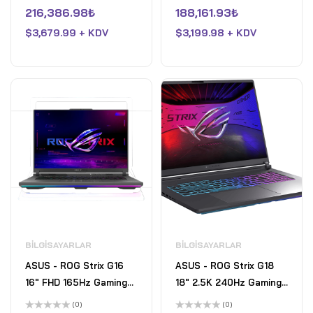
5
5
üzerinden
üzerinden
216,386.98
₺
188,161.93
₺
RAM - NVIDIA GeForce
GeForce RTX 5070 Ti -
0
0
oy
oy
RTX 5070 Ti - 1TB SSD -
$
3,679.99 + KDV
1TB SSD - Eclipse Grey
$
3,199.98 + KDV
aldı
aldı
Eclipse Gray - Open Box
- Fair
BILGISAYARLAR
BILGISAYARLAR
ASUS - ROG Strix G16
ASUS - ROG Strix G18
16" FHD 165Hz Gaming
18" 2.5K 240Hz Gaming
Laptop - AMD Ryzen 9
Laptop - Intel Core Ultra
(0)
(0)