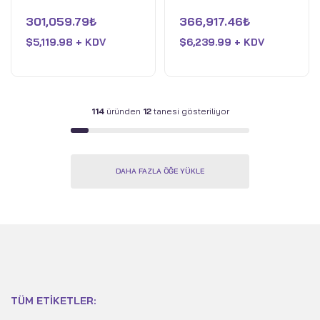
Core Ultra 9 HX - 32GB
Core Ultra 9 HX - 32GB
5
5
üzerinden
üzerinden
301,059.79
₺
366,917.46
₺
RAM - NVIDIA GeForce
RAM - NVIDIA GeForce
0
0
oy
oy
RTX 5080 - 2TB SSD -
$
5,119.98 + KDV
RTX 5090 - 2TB SSD -
$
6,239.99 + KDV
aldı
aldı
Off Black
Off Black
114
üründen
12
tanesi gösteriliyor
DAHA FAZLA ÖĞE YÜKLE
TÜM ETIKETLER: