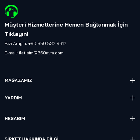
Müşteri Hizmetlerine Hemen Bağlanmak İçin
Tıklayın
!
Bizi Arayın: +90 850 532 9312
E-mail:
iletisim@360avm.com
MAĞAZAMIZ
Giyelebilir Teknoloji
YARDIM
VR Ready PC
360 Kamera
Sıkça Sorulan Sorular
Elektronik
HESABIM
Akıllı Ev / İş Sistemleri
Hesap Girişi
Robotik
Sepet
ŞIRKET HAKKINDA BILGI