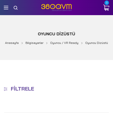
0
OYUNCU DIZÜSTÜ
Anasayfa
Bilgisayarlar
Oyuncu / VR Ready
Oyuncu Dizüstü
FILTRELE