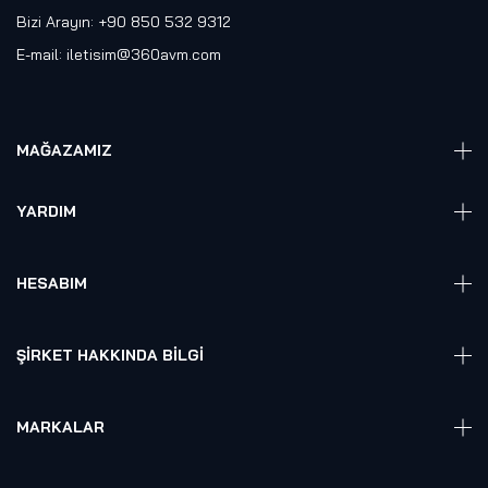
Bizi Arayın: +90 850 532 9312
E-mail:
iletisim@360avm.com
MAĞAZAMIZ
Giyelebilir Teknoloji
YARDIM
VR Ready PC
360 Kamera
Sıkça Sorulan Sorular
Elektronik
HESABIM
Akıllı Ev / İş Sistemleri
Hesap Girişi
Robotik
Sepet
ŞIRKET HAKKINDA BILGI
Hakkmızda
Referanslarımız
MARKALAR
Blog
Alienware
Gizlilik Politikası