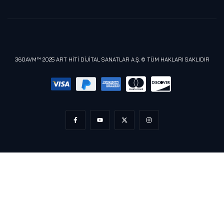
Samsung
Lenovo
Razer
Meta (Oculus)
360AVM™ 2025 ART HİTİ DİJİTAL SANATLAR A.Ş. © TÜM HAKLARI SAKLIDIR