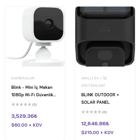
KAMERALAR
AKILLI EV / İŞ
SISTEMLERI
Blink - Mini İç Mekan
1080p Wi-Fi Güvenlik
BLINK OUTDOOR +
Kamerası - Beyaz
SOLAR PANEL
(0)
5
(0)
üzerinden
3,529.36
₺
0
5
oy
üzerinden
12,646.86
₺
$
60.00 + KDV
aldı
0
oy
$
215.00 + KDV
aldı