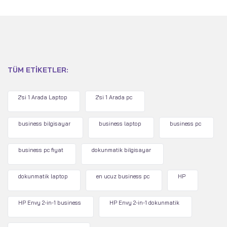
TÜM ETIKETLER:
2'si 1 Arada Laptop
2'si 1 Arada pc
business bilgisayar
business laptop
business pc
business pc fiyat
dokunmatik bilgisayar
dokunmatik laptop
en ucuz business pc
HP
HP Envy 2-in-1 business
HP Envy 2-in-1 dokunmatik