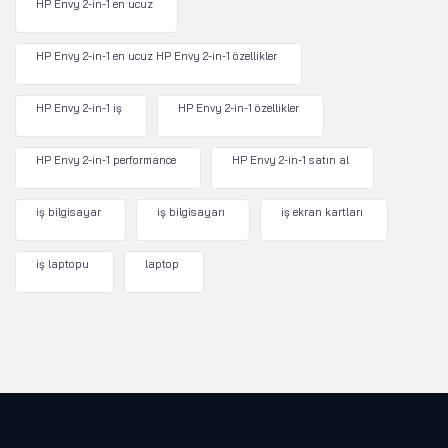
HP Envy 2-in-1 en ucuz
HP Envy 2-in-1 en ucuz HP Envy 2-in-1 özellikler
HP Envy 2-in-1 iş
HP Envy 2-in-1 özellikler
HP Envy 2-in-1 performance
HP Envy 2-in-1 satın al
iş bilgisayar
iş bilgisayarı
iş ekran kartları
iş laptopu
laptop