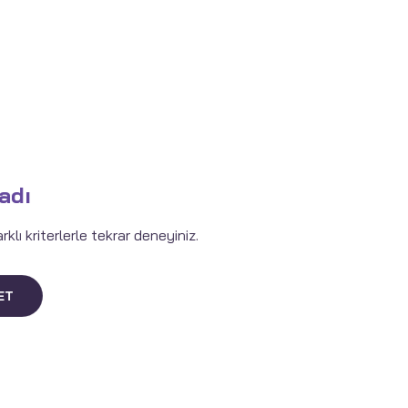
adı
lı kriterlerle tekrar deneyiniz.
ET