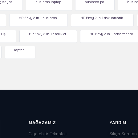
lgisayar
business laptop
business pc
busine
HP Envy 2-in-1 business
HP Envy 2-in-1 dokunmatik
1 iş
HP Envy 2-in-1 özellikler
HP Envy 2-in-1 performance
laptop
MAĞAZAMIZ
YARDIM
Giyelebilir Teknoloji
Sıkça Sorulan