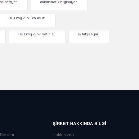
ss pc fiyat
dokunmatik bilgisayar
HP Envy 2-in-1 en ucuz
HP Envy 2-in-1 satın al
iş bilgisayar
ŞIRKET HAKKINDA BILGI
 Sorular
Hakkmızda