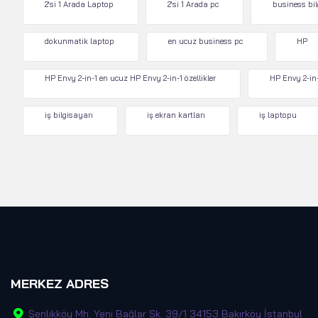
2'si 1 Arada Laptop
2'si 1 Arada pc
business bi
dokunmatik laptop
en ucuz business pc
HP
HP Envy 2-in-1 en ucuz HP Envy 2-in-1 özellikler
HP Envy 2-in-
iş bilgisayarı
iş ekran kartları
iş laptopu
MERKEZ ADRES
Şenlikköy Mh. Yeni Bağlar Sk. 39/1 34153 Bakırköy İstanbul