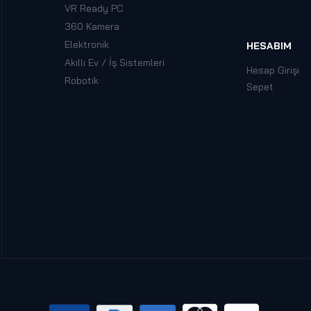
VR Ready PC
360 Kamera
Elektronik
HESABIM
Akıllı Ev / İş Sistemleri
Hesap Girişi
Robotik
Sepet