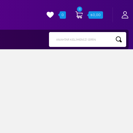
0
0
₺
0,00
ANAHTAR KELIMENIZI GIRIN