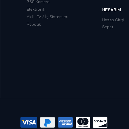
360 Kamera
Elektronik
HESABIM
Akıllı Ev / İş Sistemleri
Hesap Girişi
Robotik
Sepet