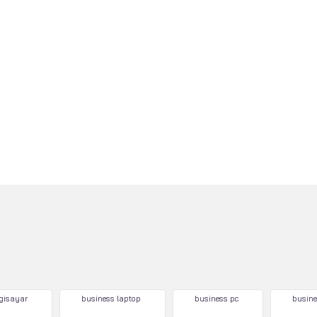
lgisayar
business laptop
business pc
busine