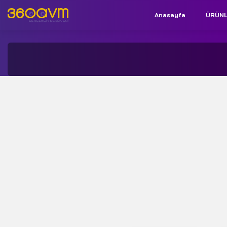
Anasayfa
ÜRÜN
İletişim:
+90 850 532 9312