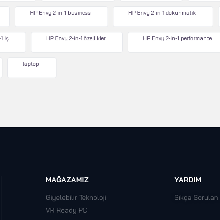
HP Envy 2-in-1 business
HP Envy 2-in-1 dokunmatik
1 iş
HP Envy 2-in-1 özellikler
HP Envy 2-in-1 performance
laptop
MAĞAZAMIZ
YARDIM
Giyelebilir Teknoloji
Sıkça Sorulan
VR Ready PC