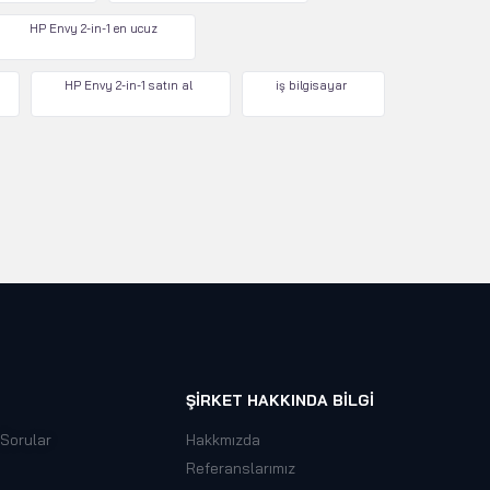
HP Envy 2-in-1 en ucuz
HP Envy 2-in-1 satın al
iş bilgisayar
ŞIRKET HAKKINDA BILGI
 Sorular
Hakkmızda
Referanslarımız