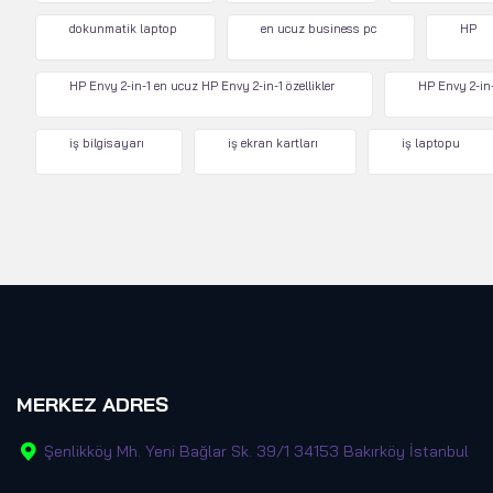
dokunmatik laptop
en ucuz business pc
HP
HP Envy 2-in-1 en ucuz HP Envy 2-in-1 özellikler
HP Envy 2-in-
iş bilgisayarı
iş ekran kartları
iş laptopu
MERKEZ ADRES
Şenlikköy Mh. Yeni Bağlar Sk. 39/1 34153 Bakırköy İstanbul