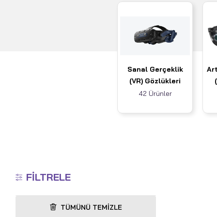
Sanal Gerçeklik
Art
(VR) Gözlükleri
42 Ürünler
FILTRELE
TÜMÜNÜ TEMIZLE