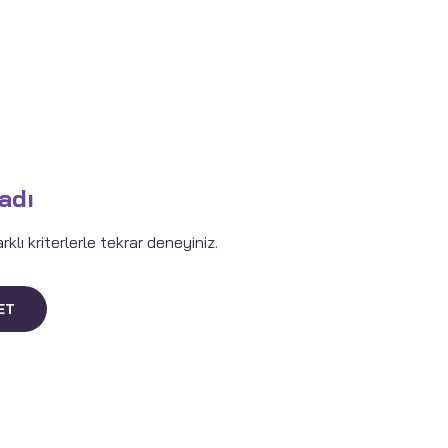
adı
lı kriterlerle tekrar deneyiniz.
ET