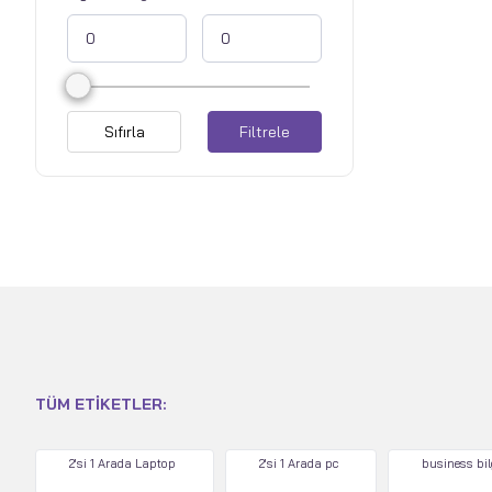
Sıfırla
Filtrele
TÜM ETIKETLER:
2'si 1 Arada Laptop
2'si 1 Arada pc
business bi