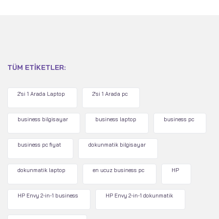
TÜM ETIKETLER:
2'si 1 Arada Laptop
2'si 1 Arada pc
business bilgisayar
business laptop
business pc
business pc fiyat
dokunmatik bilgisayar
dokunmatik laptop
en ucuz business pc
HP
HP Envy 2-in-1 business
HP Envy 2-in-1 dokunmatik