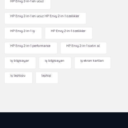
HP Envy 2-in-1 en ucuz
HP Envy 2-in-1 en ucuz HP Envy 2-in-1 özellikler
HP Envy 2-in-1 iş
HP Envy 2-in-1 özellikler
HP Envy 2-in-1 performance
HP Envy 2-in-1 satın al
iş bilgisayar
iş bilgisayarı
iş ekran kartları
iş laptopu
laptop