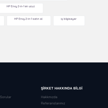
HP Envy 2-in-1 en ucuz
HP Envy 2-in-1 satın al
iş bilgisayar
ŞIRKET HAKKINDA BILGI
 Sorular
Hakkmızda
Referanslarımız