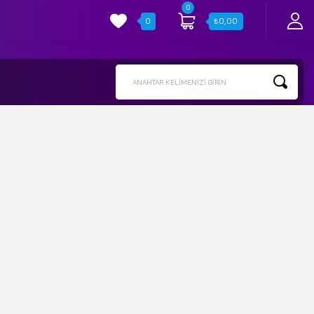
0
0
₺
0,00
ANAHTAR KELIMENIZI GIRIN