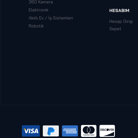
360 Kamera
Elektronik
HESABIM
Akıllı Ev / İş Sistemleri
Hesap Girişi
Robotik
Sepet