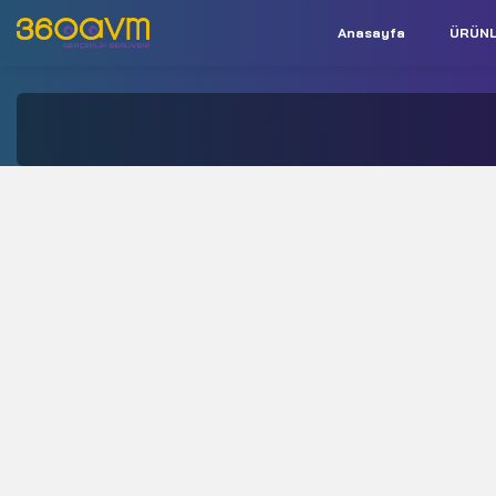
Anasayfa
ÜRÜN
İletişim:
+90 850 532 9312