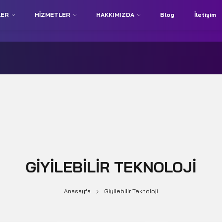
LER
HIZMETLER
HAKKIMIZDA
Blog
İletişim
GIYILEBILIR TEKNOLOJI
Anasayfa
Giyilebilir Teknoloji