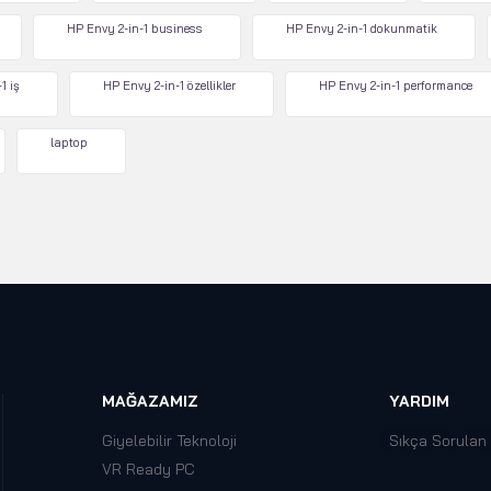
HP Envy 2-in-1 business
HP Envy 2-in-1 dokunmatik
1 iş
HP Envy 2-in-1 özellikler
HP Envy 2-in-1 performance
laptop
MAĞAZAMIZ
YARDIM
Giyelebilir Teknoloji
Sıkça Sorulan
VR Ready PC