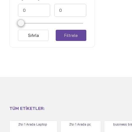
Sıfırla
Filtrele
TÜM ETIKETLER:
2'si 1 Arada Laptop
2'si 1 Arada pc
business bi