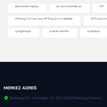
dokunmatik laptop
en ucuz business pc
HP
HP Envy 2-in-1 en ucuz HP Envy 2-in-1 özellikler
HP Envy 2-in-
iş bilgisayarı
iş ekran kartları
iş laptopu
MERKEZ ADRES
Şenlikköy Mh. Yeni Bağlar Sk. 39/1 34153 Bakırköy İstanbul