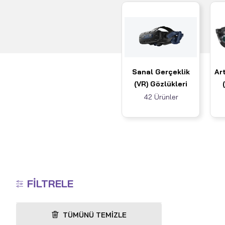
Sanal Gerçeklik
Art
(VR) Gözlükleri
42 Ürünler
FILTRELE
TÜMÜNÜ TEMIZLE