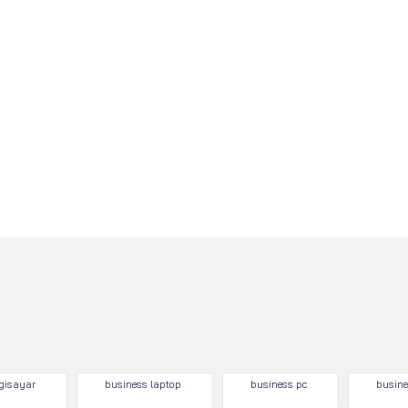
lgisayar
business laptop
business pc
busine