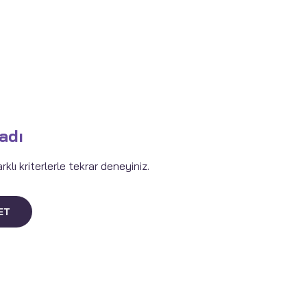
adı
lı kriterlerle tekrar deneyiniz.
ET