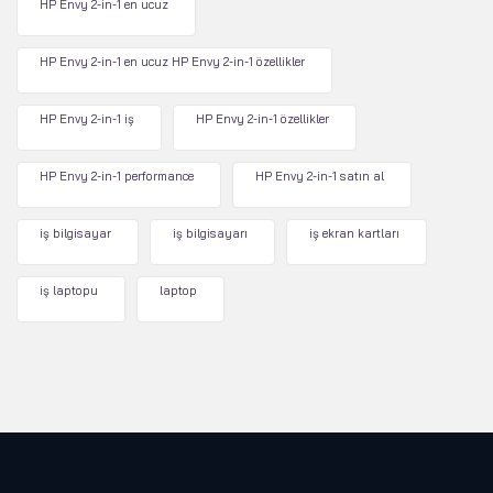
HP Envy 2-in-1 en ucuz
HP Envy 2-in-1 en ucuz HP Envy 2-in-1 özellikler
HP Envy 2-in-1 iş
HP Envy 2-in-1 özellikler
HP Envy 2-in-1 performance
HP Envy 2-in-1 satın al
iş bilgisayar
iş bilgisayarı
iş ekran kartları
iş laptopu
laptop