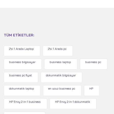
TÜM ETIKETLER:
2'si 1 Arada Laptop
2'si 1 Arada pc
business bilgisayar
business laptop
business pc
business pc fiyat
dokunmatik bilgisayar
dokunmatik laptop
en ucuz business pc
HP
HP Envy 2-in-1 business
HP Envy 2-in-1 dokunmatik