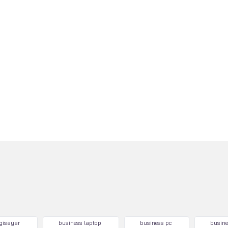
lgisayar
business laptop
business pc
busine