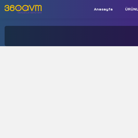
Anasayfa
ÜRÜN
İletişim:
+90 850 532 9312