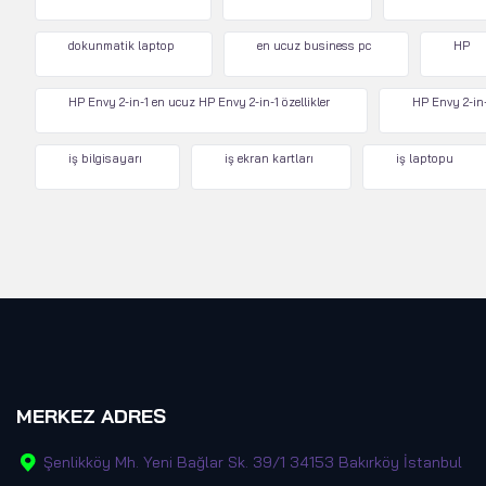
dokunmatik laptop
en ucuz business pc
HP
HP Envy 2-in-1 en ucuz HP Envy 2-in-1 özellikler
HP Envy 2-in-
iş bilgisayarı
iş ekran kartları
iş laptopu
MERKEZ ADRES
Şenlikköy Mh. Yeni Bağlar Sk. 39/1 34153 Bakırköy İstanbul