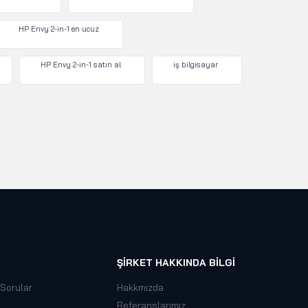
HP Envy 2-in-1 en ucuz
HP Envy 2-in-1 satın al
iş bilgisayar
ŞIRKET HAKKINDA BILGI
 Sorular
Hakkmızda
Referanslarımız