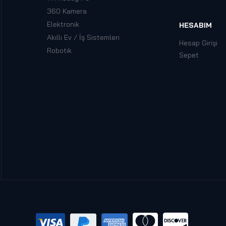
360 Kamera
Elektronik
HESABIM
Akıllı Ev / İş Sistemleri
Hesap Girişi
Robotik
Sepet