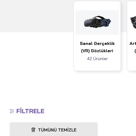
Sanal Gerçeklik
Art
(VR) Gözlükleri
42 Ürünler
FILTRELE
TÜMÜNÜ TEMIZLE