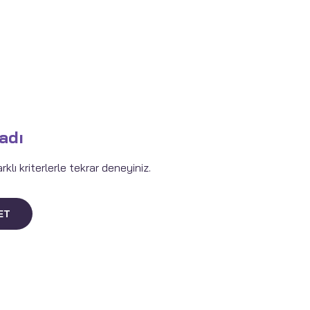
adı
lı kriterlerle tekrar deneyiniz.
ET