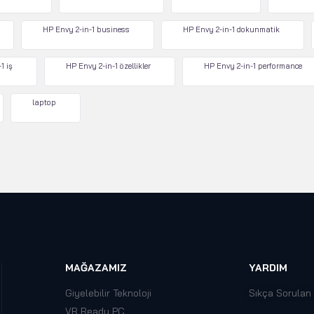
HP Envy 2-in-1 business
HP Envy 2-in-1 dokunmatik
1 iş
HP Envy 2-in-1 özellikler
HP Envy 2-in-1 performance
laptop
MAĞAZAMIZ
YARDIM
Giyelebilir Teknoloji
Sıkça Sorulan
VR Ready PC