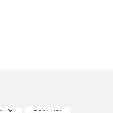
ss pc fiyat
dokunmatik bilgisayar