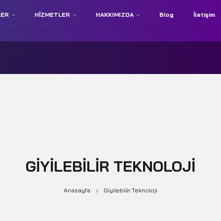
LER
HIZMETLER
HAKKIMIZDA
Blog
İletişim
GIYILEBILIR TEKNOLOJI
Anasayfa
Giyilebilir Teknoloji