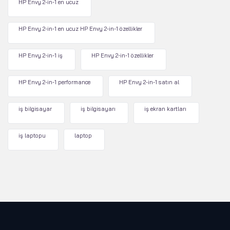
HP Envy 2-in-1 en ucuz
HP Envy 2-in-1 en ucuz HP Envy 2-in-1 özellikler
HP Envy 2-in-1 iş
HP Envy 2-in-1 özellikler
HP Envy 2-in-1 performance
HP Envy 2-in-1 satın al
iş bilgisayar
iş bilgisayarı
iş ekran kartları
iş laptopu
laptop