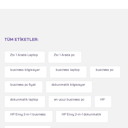
TÜM ETIKETLER:
2'si 1 Arada Laptop
2'si 1 Arada pc
business bilgisayar
business laptop
business pc
business pc fiyat
dokunmatik bilgisayar
dokunmatik laptop
en ucuz business pc
HP
HP Envy 2-in-1 business
HP Envy 2-in-1 dokunmatik