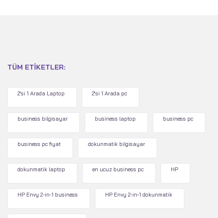
TÜM ETIKETLER:
2'si 1 Arada Laptop
2'si 1 Arada pc
business bilgisayar
business laptop
business pc
business pc fiyat
dokunmatik bilgisayar
dokunmatik laptop
en ucuz business pc
HP
HP Envy 2-in-1 business
HP Envy 2-in-1 dokunmatik