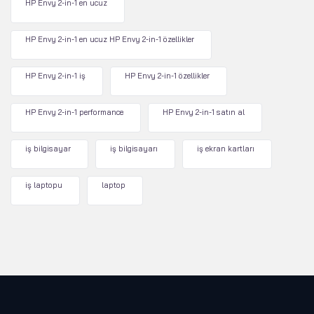
HP Envy 2-in-1 en ucuz
HP Envy 2-in-1 en ucuz HP Envy 2-in-1 özellikler
HP Envy 2-in-1 iş
HP Envy 2-in-1 özellikler
HP Envy 2-in-1 performance
HP Envy 2-in-1 satın al
iş bilgisayar
iş bilgisayarı
iş ekran kartları
iş laptopu
laptop