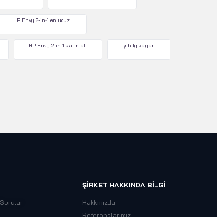
HP Envy 2-in-1 en ucuz
HP Envy 2-in-1 satın al
iş bilgisayar
ŞIRKET HAKKINDA BILGI
 Sorular
Hakkmızda
Referanslarımız