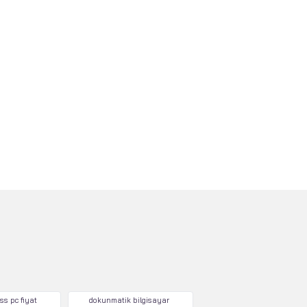
ss pc fiyat
dokunmatik bilgisayar