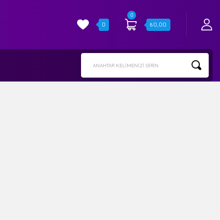
0
0
₺
0,00
ANAHTAR KELIMENIZI GIRIN