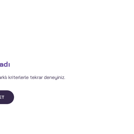
adı
lı kriterlerle tekrar deneyiniz.
ET