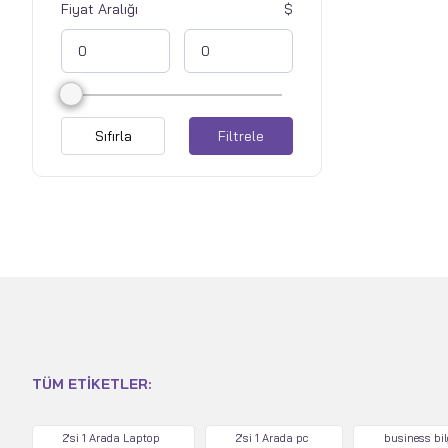
Fiyat Aralığı
Sıfırla
Filtrele
TÜM ETIKETLER:
2'si 1 Arada Laptop
2'si 1 Arada pc
business bi