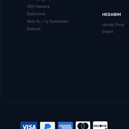
360 Kamera
Elektronik
HESABIM
Akıllı Ev / İş Sistemleri
Hesap Girişi
Robotik
Sepet