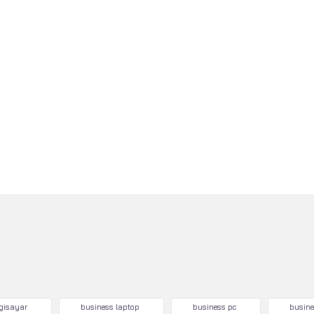
lgisayar
business laptop
business pc
busine