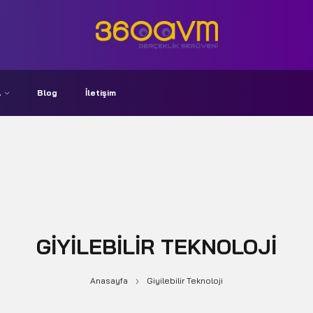
A
Blog
İletişim
GIYILEBILIR TEKNOLOJI
Anasayfa
Giyilebilir Teknoloji