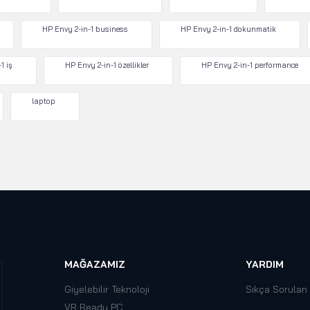
HP Envy 2-in-1 business
HP Envy 2-in-1 dokunmatik
1 iş
HP Envy 2-in-1 özellikler
HP Envy 2-in-1 performance
laptop
MAĞAZAMIZ
YARDIM
Giyelebilir Teknoloji
Sıkça Sorulan
VR Ready PC