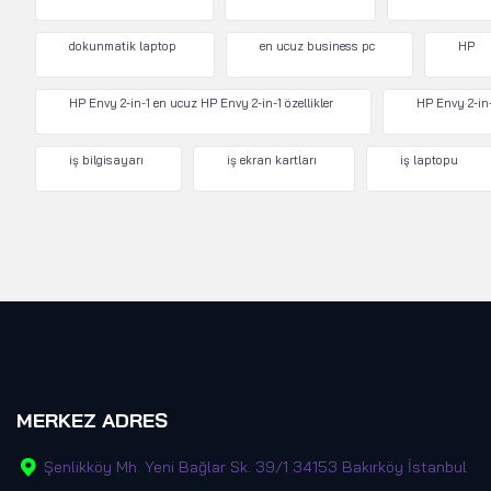
dokunmatik laptop
en ucuz business pc
HP
HP Envy 2-in-1 en ucuz HP Envy 2-in-1 özellikler
HP Envy 2-in-
iş bilgisayarı
iş ekran kartları
iş laptopu
MERKEZ ADRES
Şenlikköy Mh. Yeni Bağlar Sk. 39/1 34153 Bakırköy İstanbul