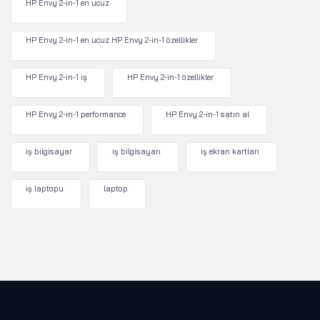
HP Envy 2-in-1 en ucuz
HP Envy 2-in-1 en ucuz HP Envy 2-in-1 özellikler
HP Envy 2-in-1 iş
HP Envy 2-in-1 özellikler
HP Envy 2-in-1 performance
HP Envy 2-in-1 satın al
iş bilgisayar
iş bilgisayarı
iş ekran kartları
iş laptopu
laptop