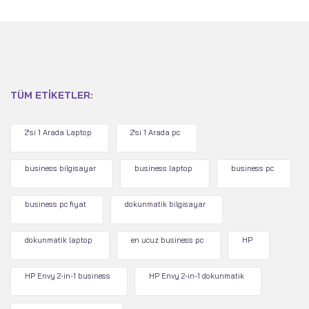
TÜM ETIKETLER:
2'si 1 Arada Laptop
2'si 1 Arada pc
business bilgisayar
business laptop
business pc
business pc fiyat
dokunmatik bilgisayar
dokunmatik laptop
en ucuz business pc
HP
HP Envy 2-in-1 business
HP Envy 2-in-1 dokunmatik