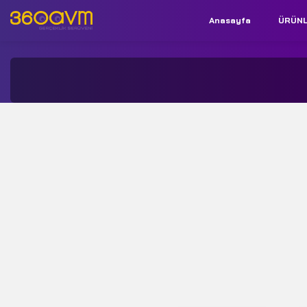
Anasayfa
ÜRÜN
İletişim:
+90 850 532 9312