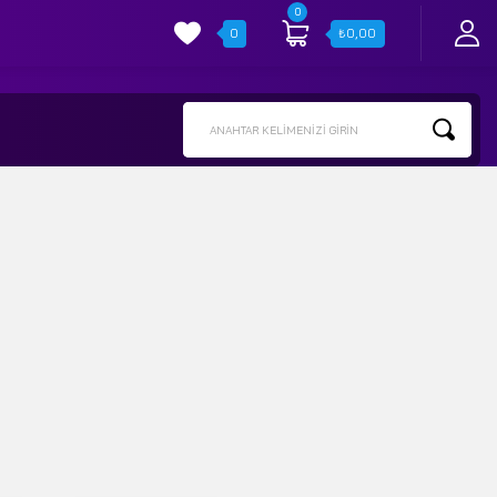
0
0
₺
0,00
ANAHTAR KELIMENIZI GIRIN