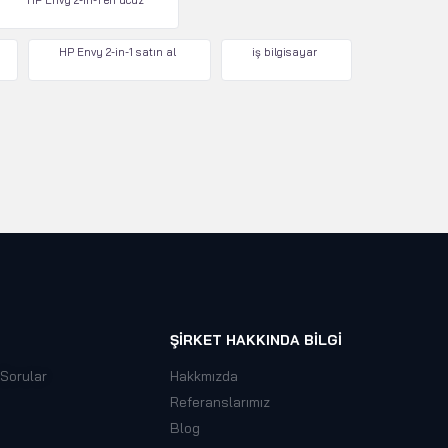
HP Envy 2-in-1 en ucuz
HP Envy 2-in-1 satın al
iş bilgisayar
ŞIRKET HAKKINDA BILGI
 Sorular
Hakkmızda
Referanslarımız
Blog