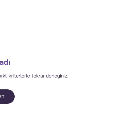
adı
lı kriterlerle tekrar deneyiniz.
ET