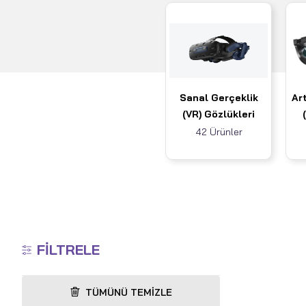
Sanal Gerçeklik
Art
(VR) Gözlükleri
42 Ürünler
FILTRELE
TÜMÜNÜ TEMIZLE