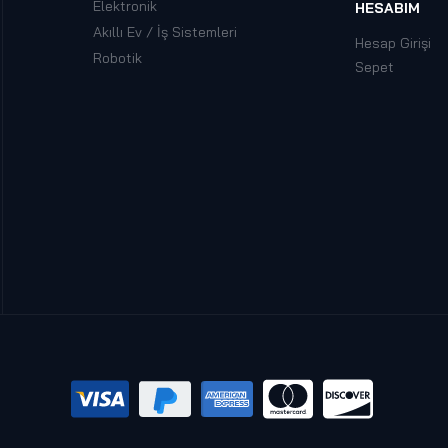
Elektronik
HESABIM
Akıllı Ev / İş Sistemleri
Hesap Girişi
Robotik
Sepet