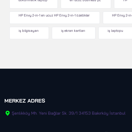
dokunmatik laptop
en ucuz business pc
HP
HP Envy 2-in-1 en ucuz HP Envy 2-in-1 özellikler
HP Envy 2-in-
iş bilgisayarı
iş ekran kartları
iş laptopu
MERKEZ ADRES
Şenlikköy Mh. Yeni Bağlar Sk. 39/1 34153 Bakırköy İstanbul