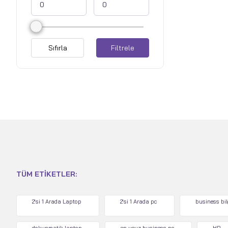
Sıfırla
Filtrele
TÜM ETIKETLER:
2'si 1 Arada Laptop
2'si 1 Arada pc
business bi