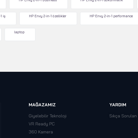
HP Envy 2-in-1 business
HP Envy 2-in-1 dokunmatik
1 iş
HP Envy 2-in-1 özellikler
HP Envy 2-in-1 performance
laptop
MAĞAZAMIZ
YARDIM
Giyelebilir Teknoloji
Sıkça Sorulan
VR Ready PC
360 Kamera