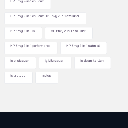
HP Envy 2-in-1 en ucuz
HP Envy 2-in-1 en ucuz HP Envy 2-in-1 özellikler
HP Envy 2-in-1 iş
HP Envy 2-in-1 özellikler
HP Envy 2-in-1 performance
HP Envy 2-in-1 satın al
iş bilgisayar
iş bilgisayarı
iş ekran kartları
iş laptopu
laptop