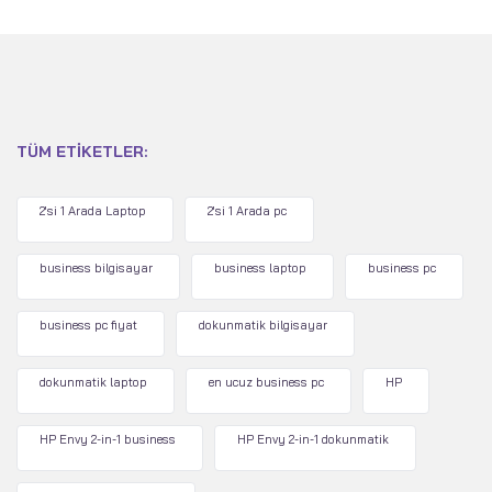
TÜM ETIKETLER:
2'si 1 Arada Laptop
2'si 1 Arada pc
business bilgisayar
business laptop
business pc
business pc fiyat
dokunmatik bilgisayar
dokunmatik laptop
en ucuz business pc
HP
HP Envy 2-in-1 business
HP Envy 2-in-1 dokunmatik