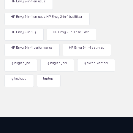
HP Envy 2-in-1 en ucuz
HP Envy 2-in-1 en ucuz HP Envy 2-in-1 özellikler
HP Envy 2-in-1 iş
HP Envy 2-in-1 özellikler
HP Envy 2-in-1 performance
HP Envy 2-in-1 satın al
iş bilgisayar
iş bilgisayarı
iş ekran kartları
iş laptopu
laptop