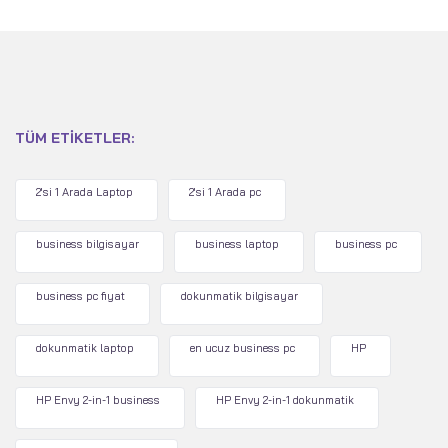
TÜM ETIKETLER:
2'si 1 Arada Laptop
2'si 1 Arada pc
business bilgisayar
business laptop
business pc
business pc fiyat
dokunmatik bilgisayar
dokunmatik laptop
en ucuz business pc
HP
HP Envy 2-in-1 business
HP Envy 2-in-1 dokunmatik