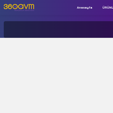
Anasayfa
ÜRÜN
İletişim:
+90 850 532 9312