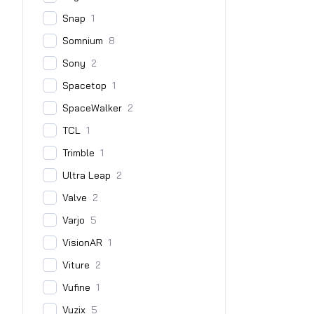
Snap
1
Somnium
8
Sony
2
Spacetop
1
SpaceWalker
2
TCL
1
Trimble
1
Ultra Leap
2
Valve
2
Varjo
5
VisionAR
1
Viture
2
Vufine
1
Vuzix
5