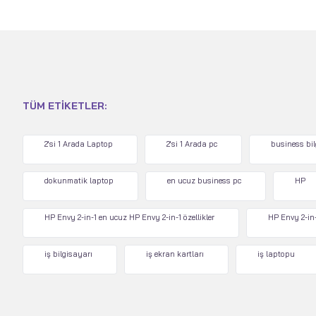
TÜM ETIKETLER:
2'si 1 Arada Laptop
2'si 1 Arada pc
business bi
dokunmatik laptop
en ucuz business pc
HP
HP Envy 2-in-1 en ucuz HP Envy 2-in-1 özellikler
HP Envy 2-in-
iş bilgisayarı
iş ekran kartları
iş laptopu