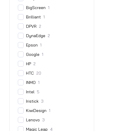
BigScreen
1
Brilliant
1
DPVR
2
DynaEdge
2
Epson
1
Google
1
HP
2
HTC
20
INMO
1
Intel
5
Iristick
3
KiwiDesign
1
Lenovo
3
Magic Leap
4