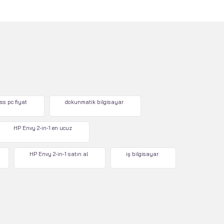
ss pc fiyat
dokunmatik bilgisayar
HP Envy 2-in-1 en ucuz
HP Envy 2-in-1 satın al
iş bilgisayar