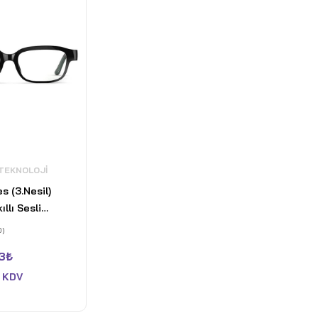
 TEKNOLOJI
s (3.Nesil)
ıllı Sesli
0)
3
₺
 KDV