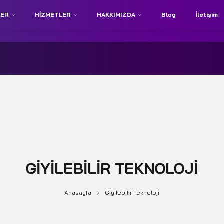
LER
HIZMETLER
HAKKIMIZDA
Blog
İletişim
GIYILEBILIR TEKNOLOJI
Anasayfa
Giyilebilir Teknoloji