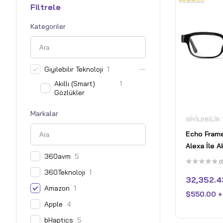
Filtrele
Kategoriler
Giyilebilir Teknoloji
1
Akıllı (Smart)
1
Gözlükler
Markalar
GIYILEBILIR
Echo Frame
Alexa İle Ak
360avm
5
Gözlük
(
5
360Teknoloji
1
üzerinden
32,352.4
0
Amazon
1
oy
$
550.00 +
aldı
Apple
4
bHaptics
5