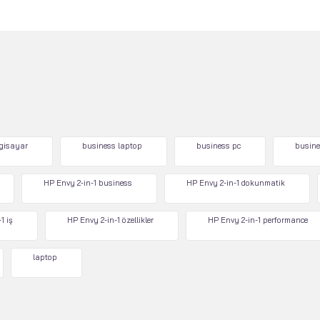
lgisayar
business laptop
business pc
busine
HP Envy 2-in-1 business
HP Envy 2-in-1 dokunmatik
1 iş
HP Envy 2-in-1 özellikler
HP Envy 2-in-1 performance
laptop