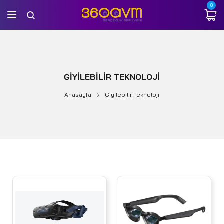
0
GIYILEBILIR TEKNOLOJI
Anasayfa
Giyilebilir Teknoloji