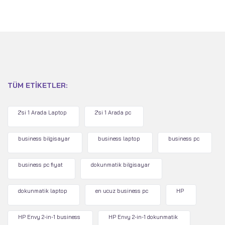
TÜM ETIKETLER:
2'si 1 Arada Laptop
2'si 1 Arada pc
business bilgisayar
business laptop
business pc
business pc fiyat
dokunmatik bilgisayar
dokunmatik laptop
en ucuz business pc
HP
HP Envy 2-in-1 business
HP Envy 2-in-1 dokunmatik