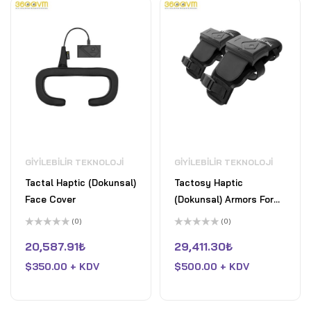
GIYILEBILIR TEKNOLOJI
GIYILEBILIR TEKNOLOJI
Tactal Haptic (Dokunsal)
Tactosy Haptic
Face Cover
(Dokunsal) Armors For
Hands
(0)
(0)
5
5
üzerinden
üzerinden
20,587.91
₺
29,411.30
₺
0
0
oy
oy
$
350.00 + KDV
$
500.00 + KDV
aldı
aldı