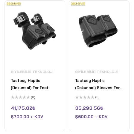
GIYILEBILIR TEKNOLOJI
GIYILEBILIR TEKNOLOJI
Tactosy Haptic
Tactosy Haptic
(Dokunsal) For Feet
(Dokunsal) Sleeves For
Army
(0)
(0)
5
5
üzerinden
üzerinden
41,175.82
₺
35,293.56
₺
0
0
oy
oy
$
700.00 + KDV
$
600.00 + KDV
aldı
aldı