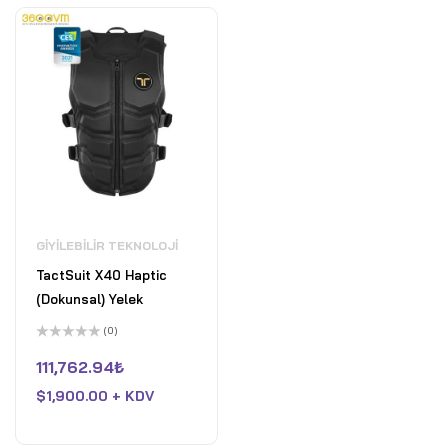
GIYILEBILIR TEKNOLOJI
TactSuit X40 Haptic
(Dokunsal) Yelek
(0)
5
üzerinden
111,762.94
₺
0
oy
$
1,900.00 + KDV
aldı