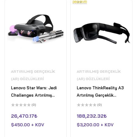
ARTIRILMIŞ GERÇEKLIK
ARTIRILMIŞ GERÇEKLIK
(AR) GÖZLÜKLERI
(AR) GÖZLÜKLERI
Lenovo Star Wars: Jedi
Lenovo ThinkReality A3
Challenges Artırılmış
Artırılmış Gerçeklik
Gerçeklik Gözlüğü Seti
Gözlüğü - PC Edition
(0)
(0)
5
5
üzerinden
üzerinden
26,470.17
₺
188,232.32
₺
0
0
oy
oy
$
450.00 + KDV
$
3,200.00 + KDV
aldı
aldı