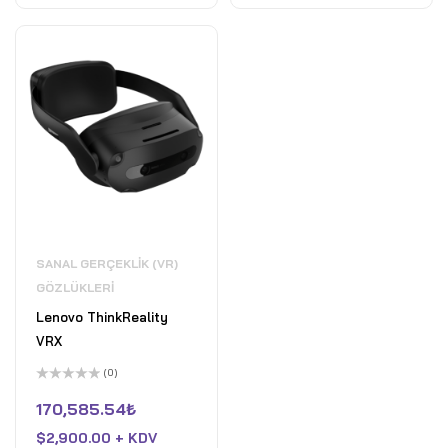
SANAL GERÇEKLIK (VR)
GÖZLÜKLERI
Lenovo ThinkReality
VRX
(0)
5
üzerinden
170,585.54
₺
0
oy
$
2,900.00 + KDV
aldı