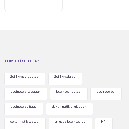
TÜM ETIKETLER:
2'si 1 Arada Laptop
2'si 1 Arada pc
business bilgisayar
business laptop
business pc
business pc fiyat
dokunmatik bilgisayar
dokunmatik laptop
en ucuz business pc
HP