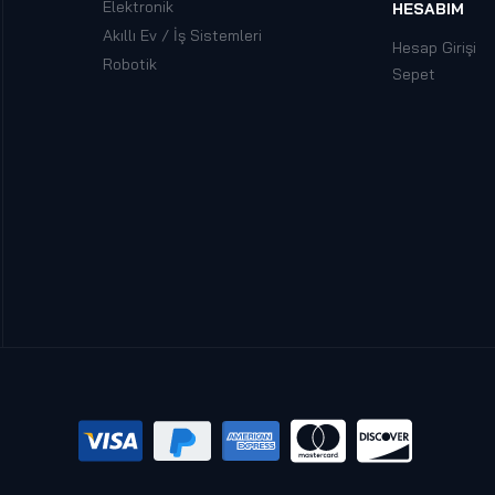
Elektronik
HESABIM
Akıllı Ev / İş Sistemleri
Hesap Girişi
Robotik
Sepet