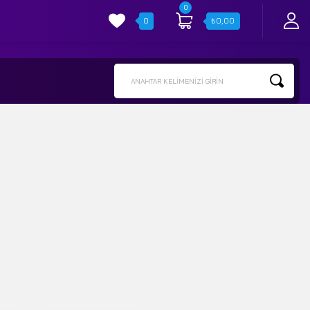
0
0
₺
0,00
ANAHTAR KELIMENIZI GIRIN