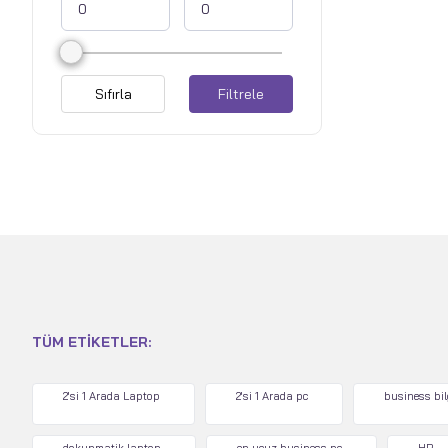
Sıfırla
Filtrele
TÜM ETIKETLER:
2'si 1 Arada Laptop
2'si 1 Arada pc
business bi