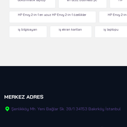
dokunmatik laptop
en ucuz business pc
HP
HP Envy 2-in-1 en ucuz HP Envy 2-in-1 özellikler
HP Envy 2-in-
iş bilgisayarı
iş ekran kartları
iş laptopu
MERKEZ ADRES
Şenlikköy Mh. Yeni Bağlar Sk. 39/1 34153 Bakırköy İstanbul