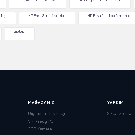
HP Envy 2-in-1 business
HP Envy 2-in-1 dokunmatik
1 iş
HP Envy 2-in-1 özellikler
HP Envy 2-in-1 performance
laptop
MAĞAZAMIZ
YARDIM
Giyelebilir Teknoloji
Sıkça Sorulan
VR Ready PC
360 Kamera