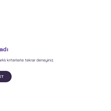
adı
lı kriterlerle tekrar deneyiniz.
ET