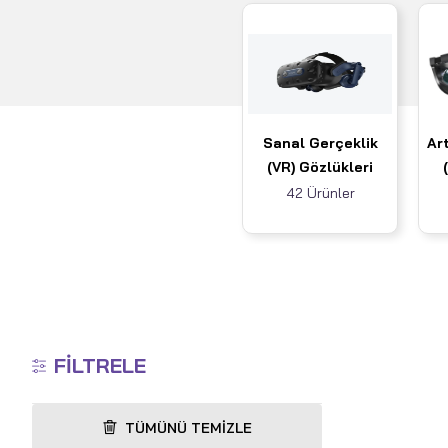
Sanal Gerçeklik
Art
(VR) Gözlükleri
42 Ürünler
FILTRELE
TÜMÜNÜ TEMIZLE