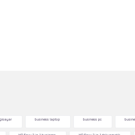
lgisayar
business laptop
business pc
busine