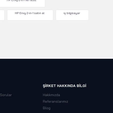
HP Envy 2-in-1 en ucuz
HP Envy 2-in-1 satın al
iş bilgisayar
ŞIRKET HAKKINDA BILGI
 Sorular
Hakkmızda
Referanslarımız
Blog