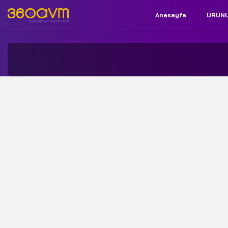
Anasayfa
ÜRÜN
İletişim:
+90 850 532 9312