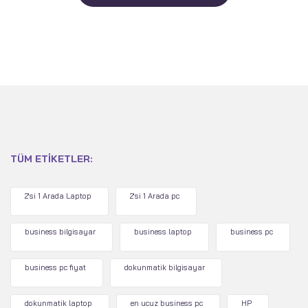
TÜM ETIKETLER:
2'si 1 Arada Laptop
2'si 1 Arada pc
business bilgisayar
business laptop
business pc
business pc fiyat
dokunmatik bilgisayar
dokunmatik laptop
en ucuz business pc
HP