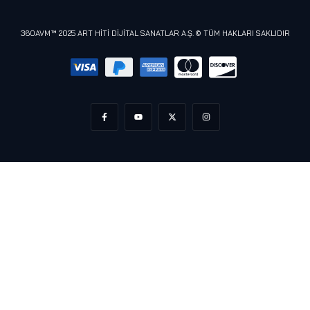
Meta (Oculus)
360AVM™ 2025 ART HİTİ DİJİTAL SANATLAR A.Ş. © TÜM HAKLARI SAKLIDIR