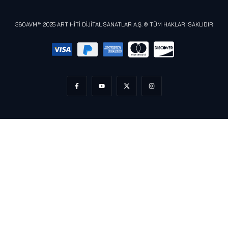
Meta (Oculus)
360AVM™ 2025 ART HİTİ DİJİTAL SANATLAR A.Ş. © TÜM HAKLARI SAKLIDIR