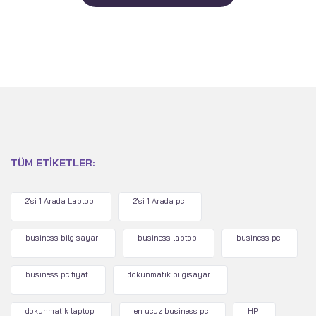
TÜM ETIKETLER:
2'si 1 Arada Laptop
2'si 1 Arada pc
business bilgisayar
business laptop
business pc
business pc fiyat
dokunmatik bilgisayar
dokunmatik laptop
en ucuz business pc
HP