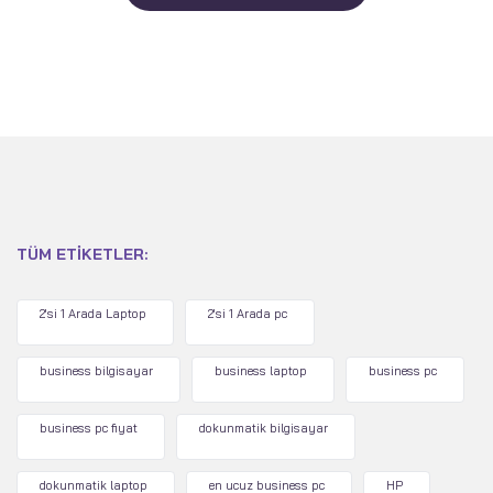
TÜM ETIKETLER:
2'si 1 Arada Laptop
2'si 1 Arada pc
business bilgisayar
business laptop
business pc
business pc fiyat
dokunmatik bilgisayar
dokunmatik laptop
en ucuz business pc
HP