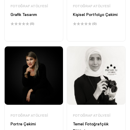
FOTOĞRAF ATÖLYESI
FOTOĞRAF ATÖLYESI
Grafik Tasarım
Kişisel Portfolyo Çekimi
(0)
(0)
5
5
üzerinden
üzerinden
0
0
oy
oy
aldı
aldı
FOTOĞRAF ATÖLYESI
FOTOĞRAF ATÖLYESI
Portre Çekimi
Temel Fotoğrafçılık