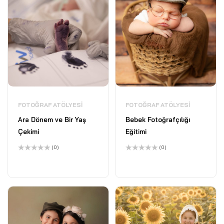
FOTOĞRAF ATÖLYESI
FOTOĞRAF ATÖLYESI
Ara Dönem ve Bir Yaş
Bebek Fotoğrafçılığı
Çekimi
Eğitimi
(0)
(0)
5
5
üzerinden
üzerinden
0
0
oy
oy
aldı
aldı