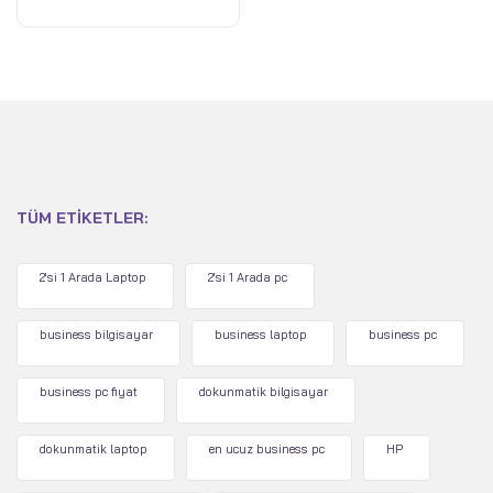
0
oy
aldı
TÜM ETIKETLER:
2'si 1 Arada Laptop
2'si 1 Arada pc
business bilgisayar
business laptop
business pc
business pc fiyat
dokunmatik bilgisayar
dokunmatik laptop
en ucuz business pc
HP