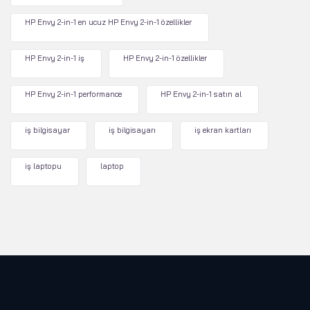
HP Envy 2-in-1 en ucuz HP Envy 2-in-1 özellikler
HP Envy 2-in-1 iş
HP Envy 2-in-1 özellikler
HP Envy 2-in-1 performance
HP Envy 2-in-1 satın al
iş bilgisayar
iş bilgisayarı
iş ekran kartları
iş laptopu
laptop