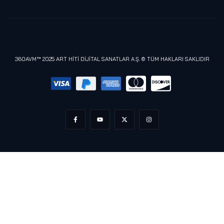
Samsung
Lenovo
Razer
Meta (Oculus)
360AVM™ 2025 ART HİTİ DİJİTAL SANATLAR A.Ş. © TÜM HAKLARI SAKLIDIR