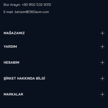
Bizi Arayın: +90 850 532 9312
E-mail:
iletisim@360avm.com
MAĞAZAMIZ
Giyelebilir Teknoloji
YARDIM
VR Ready PC
360 Kamera
Sıkça Sorulan Sorular
Elektronik
HESABIM
Akıllı Ev / İş Sistemleri
Hesap Girişi
Robotik
Sepet
ŞIRKET HAKKINDA BILGI
Hakkmızda
Referanslarımız
MARKALAR
Blog
Alienware
Gizlilik Politikası