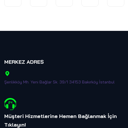
Kumandalar
Gerçeklik
Gerçeklik
Gözlüğü
Gözlüğü
Seti
MERKEZ ADRES
Şenlikköy Mh. Yeni Bağlar Sk. 39/1 34153 Bakırköy İstanbul
Müşteri Hizmetlerine Hemen Bağlanmak İçin
Tıklayın
!