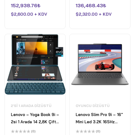
5
5
üzerinden
üzerinden
152,938.76
₺
136,468.43
₺
Platformu - Core i7-
Ultra 7 258V - 32 GB
0
0
oy
oy
1260P - 16GB RAM - 1TB
$
2,600.00 + KDV
RAM - Intel Arc - 1 TB
$
2,320.00 + KDV
aldı
aldı
SSD - Gri
SSD - WiFi 7 - Win 11 Pro
- Ay Grisi
2'SI 1 ARADA DIZÜSTÜ
OYUNCU DIZÜSTÜ
Lenovo – Yoga Book 9i –
Lenovo Slim Pro 9i – 16"
2si 1 Arada 14 2,8K Çift
Mini Led 3.2K 165Hz
Ekranlı OLED Dokunmatik
Dokunmatik Laptop Intel
(0)
(0)