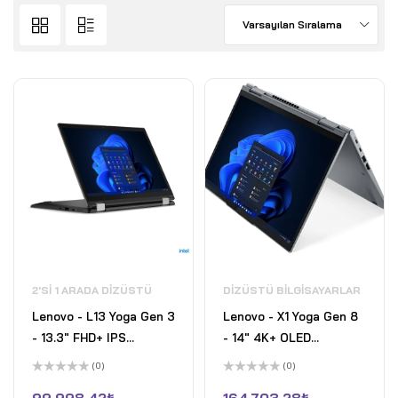
Varsayılan Sıralama
2'SI 1 ARADA DIZÜSTÜ
DIZÜSTÜ BILGISAYARLAR
Lenovo - L13 Yoga Gen 3
Lenovo - X1 Yoga Gen 8
- 13.3" FHD+ IPS
- 14" 4K+ OLED
Dokunmatik 2'si 1 Arada
Dokunmatik 2'si 1 Arada
(0)
(0)
Dizüstü Bilgisayar ve
Dizüstü Bilgisayar ve
5
5
üzerinden
üzerinden