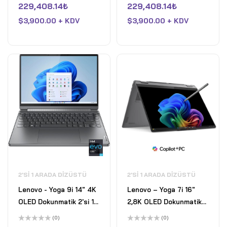
üzerinden
üzerinden
229,408.14
₺
229,408.14
₺
Kalem - Intel Core i7-
Kalem - Intel Core i7-
0
0
oy
oy
1370P vPro- 64GB
$
3,900.00 + KDV
1370P vPro- 64GB
$
3,900.00 + KDV
aldı
aldı
DDR5-6000MHz RAM -
DDR5-6000MHz RAM -
1TB SSD - Fırtına Grisi
2TB SSD - Fırtına Grisi -
Outlet
2'SI 1 ARADA DIZÜSTÜ
2'SI 1 ARADA DIZÜSTÜ
Lenovo - Yoga 9i 14" 4K
Lenovo – Yoga 7i 16"
OLED Dokunmatik 2'si 1
2,8K OLED Dokunmatik
Arada Dizüstü Bilgisayar
2'si 1 Arada Dizüstü
(0)
(0)
ve Kalem - Intel Evo
Bilgisayar - Intel Core