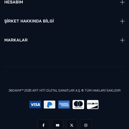
HESABIM
Akıllı Ev / İş Sistemleri
Hesap Girişi
Robotik
Sepet
ŞIRKET HAKKINDA BILGI
Hakkmızda
Referanslarımız
MARKALAR
Blog
Alienware
Gizlilik Politikası
Samsung
Lenovo
Razer
Meta (Oculus)
360AVM™ 2025 ART HİTİ DİJİTAL SANATLAR A.Ş. © TÜM HAKLARI SAKLIDIR