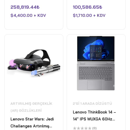
Dizüstü Bilgisayar - 32
Core i9 13905H 6GB
5
5
üzerinden
üzerinden
258,819.44
₺
100,586.65
₺
GB RAM Intel Core Ultra
Nvidia GeForce RTX
0
0
oy
oy
7 255H - 1TB SSD -
$
4,400.00 + KDV
4050 32GB LPDDR5X
$
1,710.00 + KDV
aldı
aldı
Deniz Mavisi
RAM 1TB Pcle 4 SSD Win
11 Home Fırtına Grisi
ARTIRILMIŞ GERÇEKLIK
2'SI 1 ARADA DIZÜSTÜ
(AR) GÖZLÜKLERI
Lenovo ThinkBook 14 –
Lenovo Star Wars: Jedi
14" IPS WUXGA 60Hz
Challenges Artırılmış
Dokunmatik 2'si 1' arada
(0)