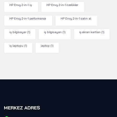
HP Envy 2-in-1 iş
HP Envy 2-in-1 özellikler
HP Envy 2-in-1 performance
HP Envy 2-in-1 satın al
iş bilgisayar
(1)
iş bilgisayarı
(1)
iş ekran kartları
(1)
iş laptopu
(1)
laptop
(1)
MERKEZ ADRES