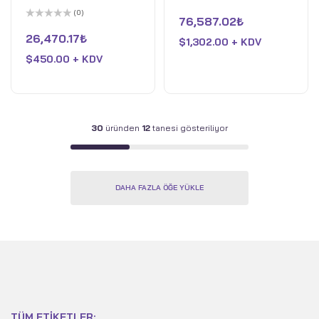
Gerçeklik Gözlüğü Seti
– Intel Core Ultra 5
5
(0)
üzerinden
76,587.02
₺
125U – Intel Arc
5
0
üzerinden
oy
26,470.17
₺
Graphics – 16GB DDR5
$
1,302.00 + KDV
0
aldı
oy
$
450.00 + KDV
RAM – 512GB PCIe 4
aldı
SSD – Win 11 Pro – Luna
Grisi
30
üründen
12
tanesi gösteriliyor
DAHA FAZLA ÖĞE YÜKLE
TÜM ETIKETLER: