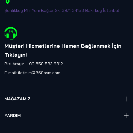
Şenlikköy Mh. Yeni Bağlar Sk. 39/1 34153 Bakırköy İstanbul
Müşteri Hizmetlerine Hemen Bağlanmak İçin
Tıklayın
!
Bizi Arayın: +90 850 532 9312
E-mail:
iletisim@360avm.com
MAĞAZAMIZ
Giyelebilir Teknoloji
YARDIM
VR Ready PC
360 Kamera
Sıkça Sorulan Sorular
Elektronik