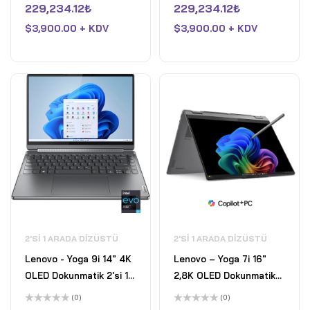
üzerinden
üzerinden
229,234.12
₺
229,234.12
₺
Kalem - Intel Core i7-
Kalem - Intel Core i7-
0
0
oy
oy
1370P vPro- 64GB
$
3,900.00 + KDV
1370P vPro- 64GB
$
3,900.00 + KDV
aldı
aldı
DDR5-6000MHz RAM -
DDR5-6000MHz RAM -
1TB SSD - Fırtına Grisi
2TB SSD - Fırtına Grisi -
Outlet
2'SI 1 ARADA DIZÜSTÜ
2'SI 1 ARADA DIZÜSTÜ
Lenovo - Yoga 9i 14" 4K
Lenovo – Yoga 7i 16"
OLED Dokunmatik 2'si 1
2,8K OLED Dokunmatik
Arada Dizüstü Bilgisayar
2'si 1 Arada Dizüstü
(0)
(0)
ve Kalem - Intel Evo
Bilgisayar - Intel Core