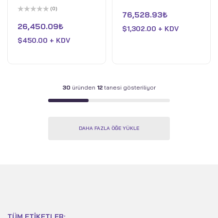
Gerçeklik Gözlüğü Seti
– Intel Core Ultra 5
5
(0)
üzerinden
76,528.93
₺
125U – Intel Arc
5
0
üzerinden
oy
26,450.09
₺
Graphics – 16GB DDR5
$
1,302.00 + KDV
0
aldı
oy
$
450.00 + KDV
RAM – 512GB PCIe 4
aldı
SSD – Win 11 Pro – Luna
Grisi
30
üründen
12
tanesi gösteriliyor
DAHA FAZLA ÖĞE YÜKLE
TÜM ETIKETLER: