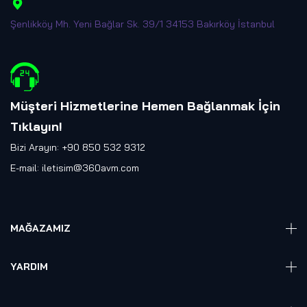
Şenlikköy Mh. Yeni Bağlar Sk. 39/1 34153 Bakırköy İstanbul
Müşteri Hizmetlerine Hemen Bağlanmak İçin
Tıklayın
!
Bizi Arayın: +90 850 532 9312
E-mail:
iletisim@360avm.com
MAĞAZAMIZ
Giyelebilir Teknoloji
YARDIM
VR Ready PC
360 Kamera
Sıkça Sorulan Sorular
Elektronik