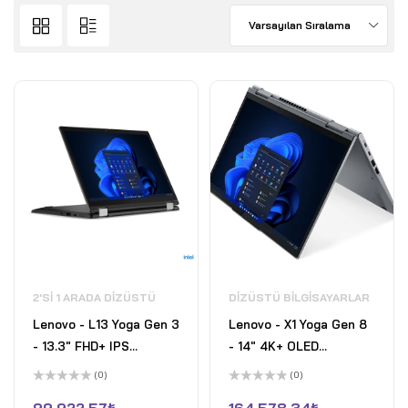
Varsayılan Sıralama
2'SI 1 ARADA DIZÜSTÜ
DIZÜSTÜ BILGISAYARLAR
Lenovo - L13 Yoga Gen 3
Lenovo - X1 Yoga Gen 8
- 13.3" FHD+ IPS
- 14" 4K+ OLED
Dokunmatik 2'si 1 Arada
Dokunmatik 2'si 1 Arada
(0)
(0)
Dizüstü Bilgisayar ve
Dizüstü Bilgisayar ve
5
5
üzerinden
üzerinden