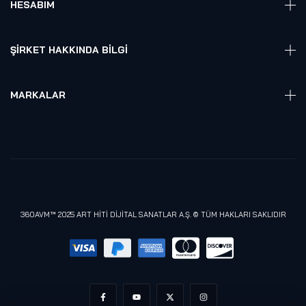
HESABIM
Akıllı Ev / İş Sistemleri
Hesap Girişi
Robotik
Sepet
ŞIRKET HAKKINDA BILGI
Hakkmızda
Referanslarımız
MARKALAR
Blog
Alienware
Gizlilik Politikası
Samsung
Lenovo
Razer
Meta (Oculus)
360AVM™ 2025 ART HİTİ DİJİTAL SANATLAR A.Ş. © TÜM HAKLARI SAKLIDIR