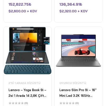
5
5
üzerinden
üzerinden
152,822.75
₺
136,364.91
₺
Platformu - Core i7-
Ultra 7 258V - 32 GB
0
0
oy
oy
1260P - 16GB RAM - 1TB
$
2,600.00 + KDV
RAM - Intel Arc - 1 TB
$
2,320.00 + KDV
aldı
aldı
SSD - Gri
SSD - WiFi 7 - Win 11 Pro
- Ay Grisi
2'SI 1 ARADA DIZÜSTÜ
OYUNCU DIZÜSTÜ
Lenovo – Yoga Book 9i –
Lenovo Slim Pro 9i – 16"
2si 1 Arada 14 2,8K Çift
Mini Led 3.2K 165Hz
Ekranlı OLED Dokunmatik
Dokunmatik Laptop Intel
(0)
(0)