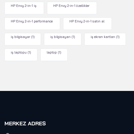
HP Envy 2-in-1 iş
HP Envy 2-in-1 özellikler
HP Envy 2-in-1 performance
HP Envy 2-in-1 satın al
iş bilgisayar
(1)
iş bilgisayarı
(1)
iş ekran kartları
(1)
iş laptopu
(1)
laptop
(1)
MERKEZ ADRES