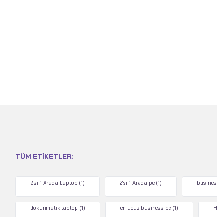
TÜM ETIKETLER:
2'si 1 Arada Laptop
(1)
2'si 1 Arada pc
(1)
busines
dokunmatik laptop
(1)
en ucuz business pc
(1)
H