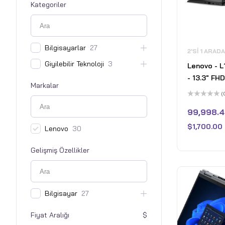
Kategoriler
Bilgisayarlar
27
2'SI 1 ARAD
Giyilebilir Teknoloji
3
Lenovo - L
- 13.3" FH
Markalar
Dokunmatik
(
Dizüstü Bi
5
üzerinden
99,998.4
Kalem - Int
0
oy
1255U - 1
$
1,700.00
aldı
Lenovo
30
3200MHz R
- Fırtına Gr
Gelişmiş Özellikler
Bilgisayar
27
Fiyat Aralığı