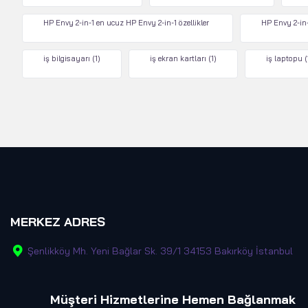
HP Envy 2-in-1 en ucuz HP Envy 2-in-1 özellikler
HP Envy 2-in-
iş bilgisayarı
(1)
iş ekran kartları
(1)
iş laptopu
(
MERKEZ ADRES
Şenlikköy Mh. Yeni Bağlar Sk. 39/1 34153 Bakırköy İstanbul
Müşteri Hizmetlerine Hemen Bağlanmak