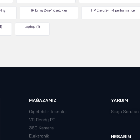
1 iş
HP Envy 2-in-1 özellikler
HP Envy 2-in-1 performance
1)
laptop
(1)
MAĞAZAMIZ
YARDIM
Giyelebilir Teknoloji
Sıkça Sorulan
VR Ready PC
360 Kamera
Elektronik
HESABIM