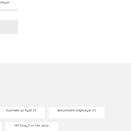
iliyor
business pc fiyat
(1)
dokunmatik bilgisayar
(1)
HP Envy 2-in-1 en ucuz