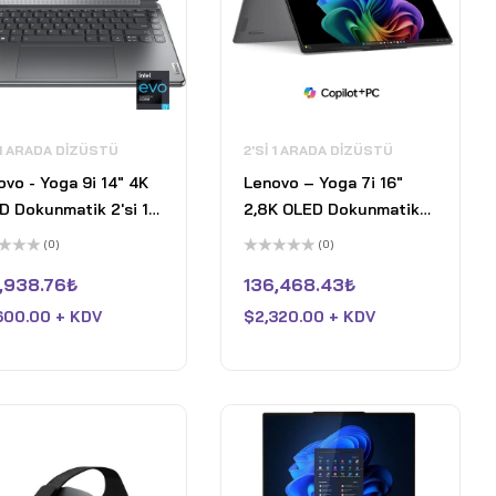
 1 ARADA DIZÜSTÜ
2'SI 1 ARADA DIZÜSTÜ
ovo - Yoga 9i 14" 4K
Lenovo – Yoga 7i 16"
D Dokunmatik 2'si 1
2,8K OLED Dokunmatik
da Dizüstü Bilgisayar
2'si 1 Arada Dizüstü
(0)
(0)
alem - Intel Evo
Bilgisayar - Intel Core
5
inden
üzerinden
,938.76
₺
136,468.43
₺
formu - Core i7-
Ultra 7 258V - 32 GB
0
oy
0P - 16GB RAM - 1TB
RAM - Intel Arc - 1 TB
600.00 + KDV
$
2,320.00 + KDV
aldı
- Gri
SSD - WiFi 7 - Win 11 Pro -
Ay Grisi