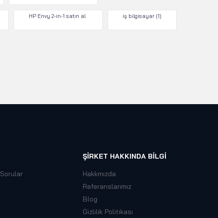
HP Envy 2-in-1 satın al
iş bilgisayar
(1)
ŞIRKET HAKKINDA BILGI
 Sorular
Hakkmızda
Referanslarımız
Blog
Gizlilik Politikası