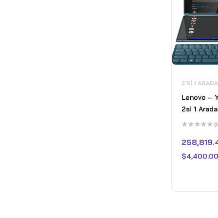
2'SI 1 ARAD
Lenovo – 
2si 1 Arada
Ekranlı O
(
Dizüstü Bi
5
üzerinden
258,819.
GB RAM Int
0
oy
7 255H - 1
$
4,400.00
aldı
Mavisi