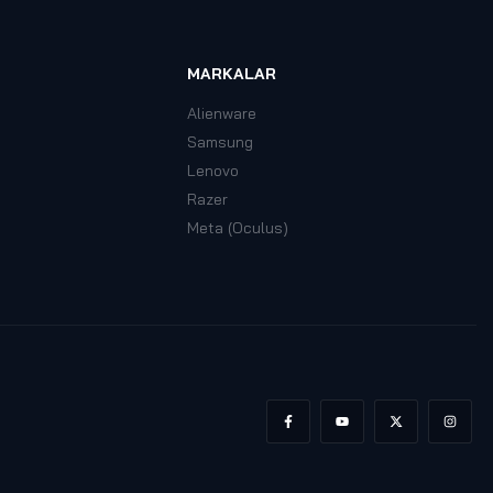
MARKALAR
Alienware
Samsung
Lenovo
Razer
Meta (Oculus)