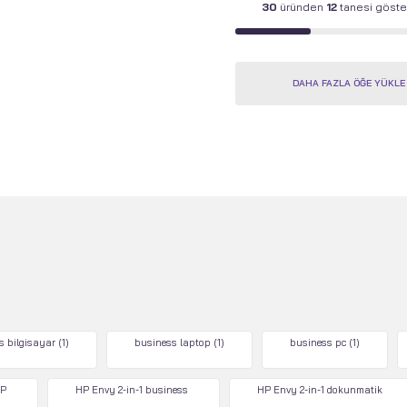
30
üründen
12
tanesi göster
DAHA FAZLA ÖĞE YÜKLE
s bilgisayar
(1)
business laptop
(1)
business pc
(1)
P
HP Envy 2-in-1 business
HP Envy 2-in-1 dokunmatik