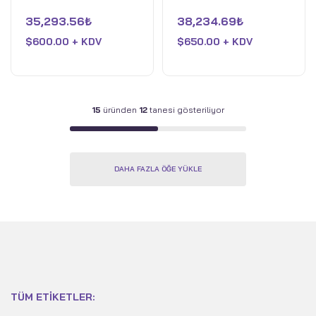
5
5
üzerinden
üzerinden
35,293.56
₺
38,234.69
₺
0
0
oy
oy
$
600.00 + KDV
$
650.00 + KDV
aldı
aldı
15
üründen
12
tanesi gösteriliyor
DAHA FAZLA ÖĞE YÜKLE
TÜM ETIKETLER: