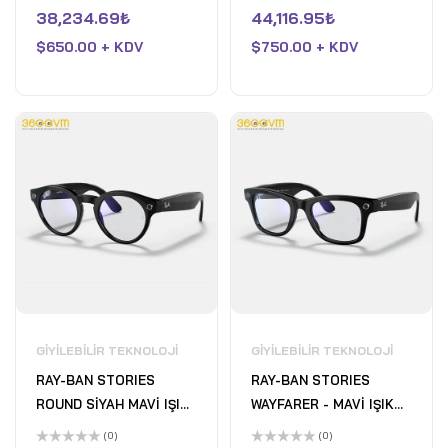
5
5
üzerinden
üzerinden
38,234.69
₺
44,116.95
₺
0
0
oy
oy
$
650.00 + KDV
$
750.00 + KDV
aldı
aldı
GIYILEBILIR TEKNOLOJI
GIYILEBILIR TEKNOLOJI
RAY-BAN STORIES
RAY-BAN STORIES
ROUND SİYAH MAVİ IŞIK
WAYFARER - MAVİ IŞIK
FİLTRELİ
FİLTRELİ
(0)
(0)