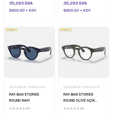
üzerinden
üzerinden
35,293.56
₺
35,293.56
₺
0
0
oy
oy
$
600.00 + KDV
$
600.00 + KDV
aldı
aldı
GIYILEBILIR TEKNOLOJI
GIYILEBILIR TEKNOLOJI
RAY-BAN STORIES
RAY-BAN STORIES
ROUND MAVİ
ROUND OLİVE AÇIK
YEŞİL
(0)
(0)