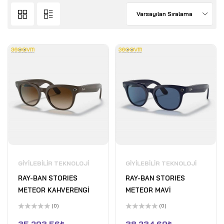
Varsayılan Sıralama
GIYILEBILIR TEKNOLOJI
GIYILEBILIR TEKNOLOJI
RAY-BAN STORIES
RAY-BAN STORIES
METEOR KAHVERENGİ
METEOR MAVİ
(0)
(0)
5
5
üzerinden
üzerinden