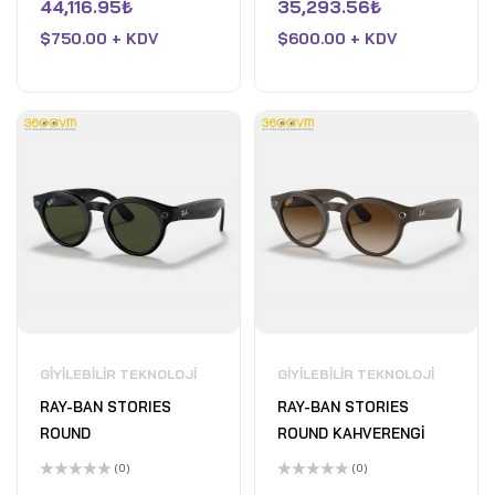
üzerinden
üzerinden
44,116.95
₺
35,293.56
₺
0
0
oy
oy
$
750.00 + KDV
$
600.00 + KDV
aldı
aldı
GIYILEBILIR TEKNOLOJI
GIYILEBILIR TEKNOLOJI
RAY-BAN STORIES
RAY-BAN STORIES
ROUND
ROUND KAHVERENGİ
(0)
(0)
5
5