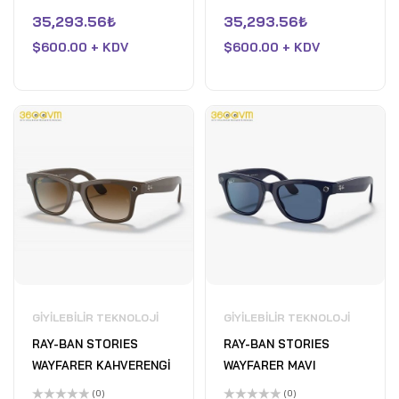
5
5
üzerinden
üzerinden
35,293.56
₺
35,293.56
₺
0
0
oy
oy
$
600.00 + KDV
$
600.00 + KDV
aldı
aldı
GIYILEBILIR TEKNOLOJI
GIYILEBILIR TEKNOLOJI
RAY-BAN STORIES
RAY-BAN STORIES
WAYFARER KAHVERENGİ
WAYFARER MAVI
(0)
(0)