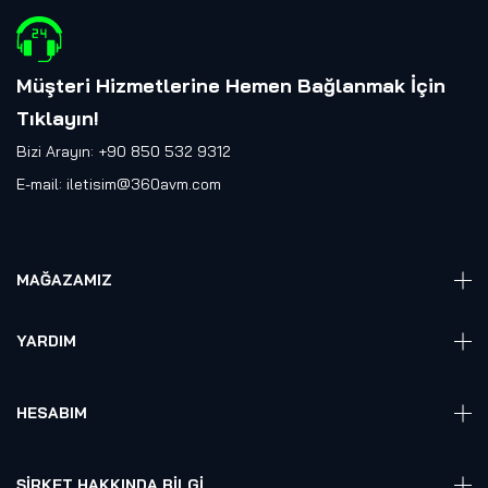
Müşteri Hizmetlerine Hemen Bağlanmak İçin
Tıklayın
!
Bizi Arayın: +90 850 532 9312
E-mail:
iletisim@360avm.com
MAĞAZAMIZ
Giyelebilir Teknoloji
YARDIM
VR Ready PC
360 Kamera
Sıkça Sorulan Sorular
Elektronik
HESABIM
Akıllı Ev / İş Sistemleri
Hesap Girişi
Robotik
Sepet
ŞIRKET HAKKINDA BILGI