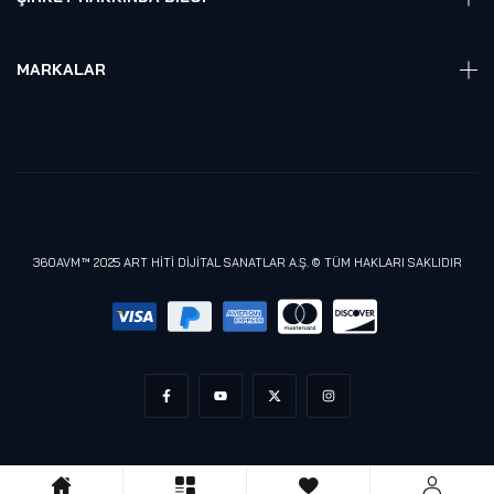
Hakkmızda
Referanslarımız
MARKALAR
Blog
Alienware
Gizlilik Politikası
Samsung
Lenovo
Razer
Meta (Oculus)
360AVM™ 2025 ART HİTİ DİJİTAL SANATLAR A.Ş. © TÜM HAKLARI SAKLIDIR