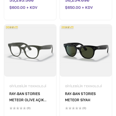
35,293.56
₺
38,234.69
₺
0
0
oy
oy
$
600.00 + KDV
$
650.00 + KDV
aldı
aldı
GIYILEBILIR TEKNOLOJI
GIYILEBILIR TEKNOLOJI
RAY-BAN STORIES
RAY-BAN STORIES
METEOR OLİVE AÇIK
METEOR SİYAH
YEŞİL
(0)
(0)
5
5