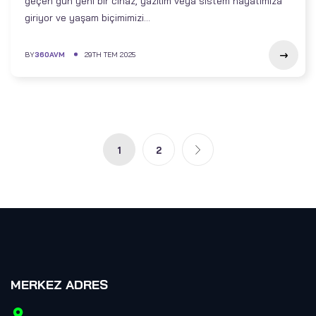
geçen gün yeni bir cihaz, yazılım veya sistem hayatımıza
giriyor ve yaşam biçimimizi...
BY
360AVM
29TH TEM 2025
1
2
MERKEZ ADRES