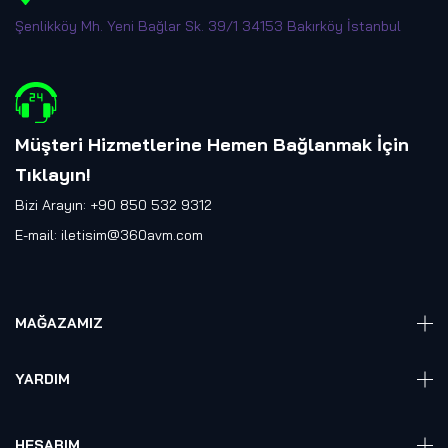
Şenlikköy Mh. Yeni Bağlar Sk. 39/1 34153 Bakırköy İstanbul
Müşteri Hizmetlerine Hemen Bağlanmak İçin
Tıklayın
!
Bizi Arayın: +90 850 532 9312
E-mail:
iletisim@360avm.com
MAĞAZAMIZ
Giyelebilir Teknoloji
YARDIM
VR Ready PC
360 Kamera
Sıkça Sorulan Sorular
Elektronik
HESABIM