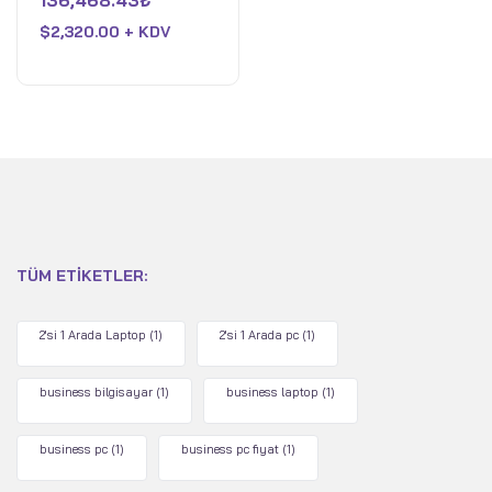
136,468.43
₺
Ultra 7 258V - 32 GB
0
oy
RAM - Intel Arc - 1 TB
$
2,320.00 + KDV
aldı
SSD - WiFi 7 - Win 11 Pro
- Ay Grisi
TÜM ETIKETLER:
2'si 1 Arada Laptop
(1)
2'si 1 Arada pc
(1)
business bilgisayar
(1)
business laptop
(1)
business pc
(1)
business pc fiyat
(1)