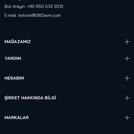
Bizi Arayın: +90 850 532 9312
E-mail:
iletisim@360avm.com
MAĞAZAMIZ
Giyelebilir Teknoloji
YARDIM
VR Ready PC
360 Kamera
Sıkça Sorulan Sorular
Elektronik
HESABIM
Akıllı Ev / İş Sistemleri
Hesap Girişi
Robotik
Sepet
ŞIRKET HAKKINDA BILGI
Hakkmızda
Referanslarımız
MARKALAR
Blog
Alienware
Gizlilik Politikası