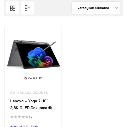
Varsayılan Sıralama
2'SI 1 ARADA DIZÜSTÜ
Lenovo – Yoga 7i 16"
2,8K OLED Dokunmatik
2'si 1 Arada Dizüstü
(0)
Bilgisayar - Intel Core
5
üzerinden