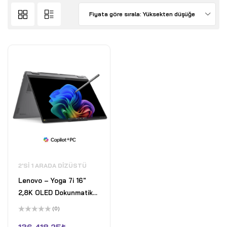
Fiyata göre sırala: Yüksekten düşüğe
2'SI 1 ARADA DIZÜSTÜ
Lenovo – Yoga 7i 16"
2,8K OLED Dokunmatik
2'si 1 Arada Dizüstü
(0)
Bilgisayar - Intel Core
5
üzerinden