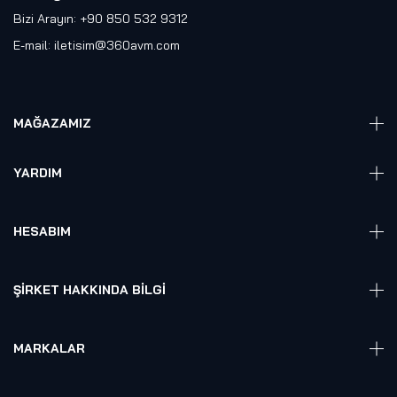
Bizi Arayın: +90 850 532 9312
E-mail:
iletisim@360avm.com
MAĞAZAMIZ
Giyelebilir Teknoloji
YARDIM
VR Ready PC
360 Kamera
Sıkça Sorulan Sorular
Elektronik
HESABIM
Akıllı Ev / İş Sistemleri
Hesap Girişi
Robotik
Sepet
ŞIRKET HAKKINDA BILGI
Hakkmızda
Referanslarımız
MARKALAR
Blog
Alienware
Gizlilik Politikası