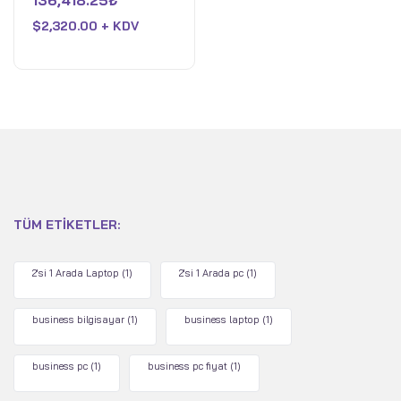
136,418.25
₺
Ultra 7 258V - 32 GB
0
oy
RAM - Intel Arc - 1 TB
$
2,320.00 + KDV
aldı
SSD - WiFi 7 - Win 11 Pro
- Ay Grisi
TÜM ETIKETLER:
2'si 1 Arada Laptop
(1)
2'si 1 Arada pc
(1)
business bilgisayar
(1)
business laptop
(1)
business pc
(1)
business pc fiyat
(1)