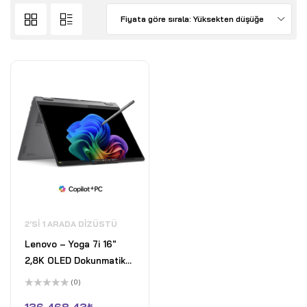
Fiyata göre sırala: Yüksekten düşüğe
2'SI 1 ARADA DIZÜSTÜ
Lenovo – Yoga 7i 16"
2,8K OLED Dokunmatik
2'si 1 Arada Dizüstü
(0)
Bilgisayar - Intel Core
5
üzerinden