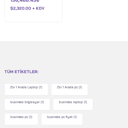
136,468.43
₺
Ultra 7 258V - 32 GB
0
oy
RAM - Intel Arc - 1 TB
$
2,320.00 + KDV
aldı
SSD - WiFi 7 - Win 11 Pro
- Ay Grisi
TÜM ETIKETLER:
2'si 1 Arada Laptop
(1)
2'si 1 Arada pc
(1)
business bilgisayar
(1)
business laptop
(1)
business pc
(1)
business pc fiyat
(1)