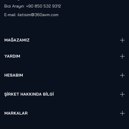
Bizi Arayın: +90 850 532 9312
E-mail:
iletisim@360avm.com
MAĞAZAMIZ
Giyelebilir Teknoloji
YARDIM
VR Ready PC
360 Kamera
Sıkça Sorulan Sorular
Elektronik
HESABIM
Akıllı Ev / İş Sistemleri
Hesap Girişi
Robotik
Sepet
ŞIRKET HAKKINDA BILGI
Hakkmızda
Referanslarımız
MARKALAR
Blog
Alienware
Gizlilik Politikası