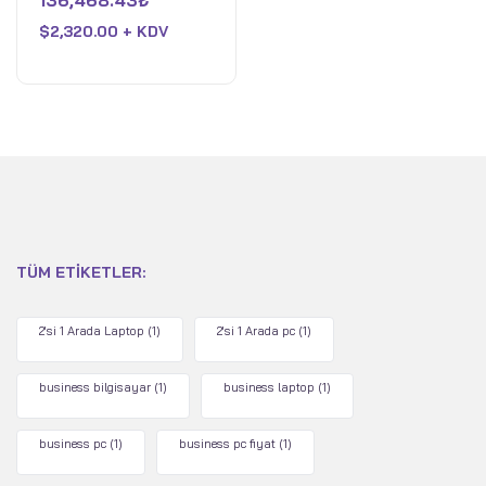
136,468.43
₺
Ultra 7 258V - 32 GB
0
oy
RAM - Intel Arc - 1 TB
$
2,320.00 + KDV
aldı
SSD - WiFi 7 - Win 11 Pro
- Ay Grisi
TÜM ETIKETLER:
2'si 1 Arada Laptop
(1)
2'si 1 Arada pc
(1)
business bilgisayar
(1)
business laptop
(1)
business pc
(1)
business pc fiyat
(1)