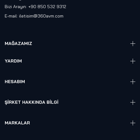
Bizi Arayın: +90 850 532 9312
E-mail:
iletisim@360avm.com
MAĞAZAMIZ
Giyelebilir Teknoloji
YARDIM
VR Ready PC
360 Kamera
Sıkça Sorulan Sorular
Elektronik
HESABIM
Akıllı Ev / İş Sistemleri
Hesap Girişi
Robotik
Sepet
ŞIRKET HAKKINDA BILGI
Hakkmızda
Referanslarımız
MARKALAR
Blog
Alienware
Gizlilik Politikası