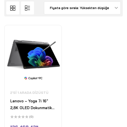
Fiyata göre sırala: Yüksekten düşüğe
2'SI 1 ARADA DIZÜSTÜ
Lenovo – Yoga 7i 16"
2,8K OLED Dokunmatik
2'si 1 Arada Dizüstü
(0)
Bilgisayar - Intel Core
5
üzerinden