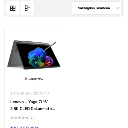
Varsayılan Sıralama
2'SI 1 ARADA DIZÜSTÜ
Lenovo – Yoga 7i 16"
2,8K OLED Dokunmatik
2'si 1 Arada Dizüstü
(0)
Bilgisayar - Intel Core
5
üzerinden