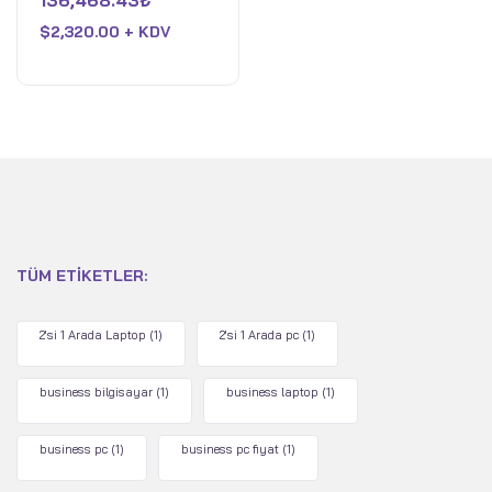
136,468.43
₺
Ultra 7 258V - 32 GB
0
oy
RAM - Intel Arc - 1 TB
$
2,320.00 + KDV
aldı
SSD - WiFi 7 - Win 11 Pro
- Ay Grisi
TÜM ETIKETLER:
2'si 1 Arada Laptop
(1)
2'si 1 Arada pc
(1)
business bilgisayar
(1)
business laptop
(1)
business pc
(1)
business pc fiyat
(1)