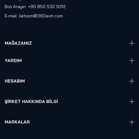
Bizi Arayın: +90 850 532 9312
E-mail:
iletisim@360avm.com
MAĞAZAMIZ
Giyelebilir Teknoloji
YARDIM
VR Ready PC
360 Kamera
Sıkça Sorulan Sorular
Elektronik
HESABIM
Akıllı Ev / İş Sistemleri
Hesap Girişi
Robotik
Sepet
ŞIRKET HAKKINDA BILGI
Hakkmızda
Referanslarımız
MARKALAR
Blog
Alienware
Gizlilik Politikası