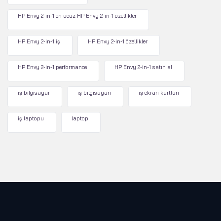
HP Envy 2-in-1 en ucuz HP Envy 2-in-1 özellikler
HP Envy 2-in-1 iş
HP Envy 2-in-1 özellikler
HP Envy 2-in-1 performance
HP Envy 2-in-1 satın al
iş bilgisayar
iş bilgisayarı
iş ekran kartları
iş laptopu
laptop