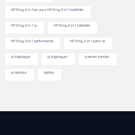
HP Envy 2-in-1 en ucuz HP Envy 2-in-1 özellikler
HP Envy 2-in-1 iş
HP Envy 2-in-1 özellikler
HP Envy 2-in-1 performance
HP Envy 2-in-1 satın al
iş bilgisayar
iş bilgisayarı
iş ekran kartları
iş laptopu
laptop