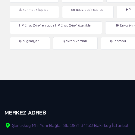
dokunmatik laptop
en ucuz business pc
HP
HP Envy 2-in-1 en ucuz HP Envy 2-in-1 özellikler
HP Envy 2-in-
iş bilgisayarı
iş ekran kartları
iş laptopu
MERKEZ ADRES
Şenlikköy Mh. Yeni Bağlar Sk. 39/1 34153 Bakırköy İstanbul