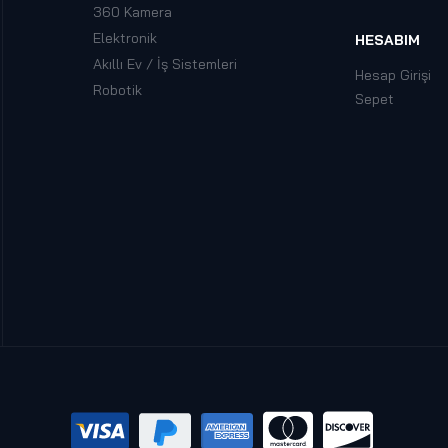
360 Kamera
Elektronik
HESABIM
Akıllı Ev / İş Sistemleri
Hesap Girişi
Robotik
Sepet