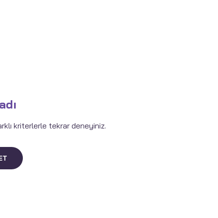
adı
lı kriterlerle tekrar deneyiniz.
ET