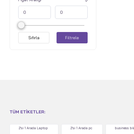
Sıfırla
Filtrele
TÜM ETIKETLER:
2'si 1 Arada Laptop
2'si 1 Arada pc
business bi