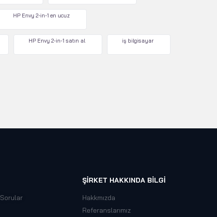
HP Envy 2-in-1 en ucuz
HP Envy 2-in-1 satın al
iş bilgisayar
ŞIRKET HAKKINDA BILGI
 Sorular
Hakkmızda
Referanslarımız