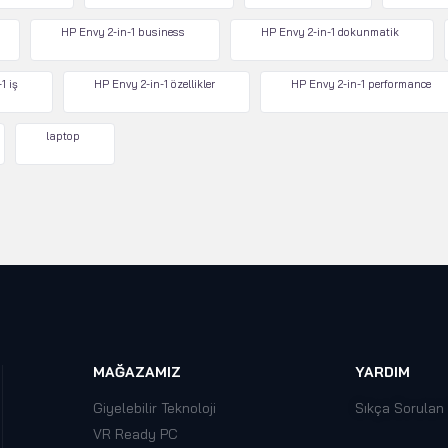
HP Envy 2-in-1 business
HP Envy 2-in-1 dokunmatik
1 iş
HP Envy 2-in-1 özellikler
HP Envy 2-in-1 performance
laptop
MAĞAZAMIZ
YARDIM
Giyelebilir Teknoloji
Sıkça Sorulan
VR Ready PC