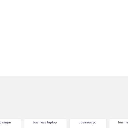
lgisayar
business laptop
business pc
busine